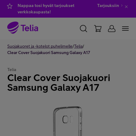
Nappaa tosi hyvät tarjoukset
Tarjouksiin
verkkokaupasta!
YKSITYISILLE
Suojakuoret ja -kotelot puhelimelle
YRITYKSILLE
WHOLESALE
/
Telia
/
Clear Cover Suojakuori Samsung Galaxy A17
TELIA FINLAND
Telia
Clear Cover Suojakuori
Kauppa
Samsung Galaxy A17
IT-palvelut
Asiakastuki