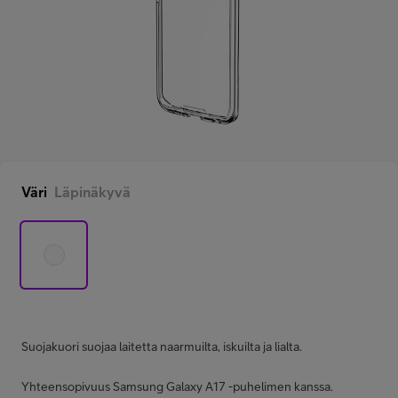
Minun Telia Yrityksille
Inspiroidu
FI
EN
SV
Väri
Läpinäkyvä
Suojakuori suojaa laitetta naarmuilta, iskuilta ja lialta.
Yhteensopivuus Samsung Galaxy A17 -puhelimen kanssa.