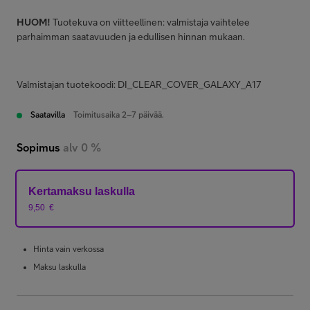
HUOM!
Tuotekuva on viitteellinen: valmistaja vaihtelee
parhaimman saatavuuden ja edullisen hinnan mukaan.
Valmistajan tuotekoodi: DI_CLEAR_COVER_GALAXY_A17
Saatavilla
Toimitusaika 2–7 päivää.
Sopimus
alv 0 %
Kertamaksu laskulla
9,50
€
Hinta vain verkossa
Maksu laskulla