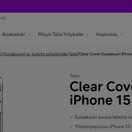
AND
Asiakastuki
Minun Telia Yrityksille
Inspiroidu
/
/
/
et
Suojakuoret ja -kotelot puhelimelle
Telia
Clear Cover Suojakuori iPhon
Telia
Clear Cov
iPhone 15
Suojakuori suojaa laitetta na
Yhteensopivuus iPhone 15 