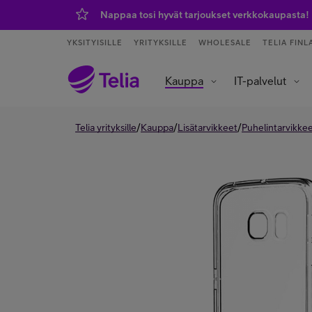
Nappaa tosi hyvät tarjoukset verkkokaupasta!
YKSITYISILLE
YRITYKSILLE
WHOLESALE
TELIA FINL
Kauppa
IT-palvelut
Tietoliikenneverkot ja yhteydet
Asiakaspalvelu ja puhelinvaihde
Data- ja tekoälypalvelut
IoT – esineiden internet
/
/
/
Telia yrityksille
Kauppa
Lisätarvikkeet
Puhelintarvikke