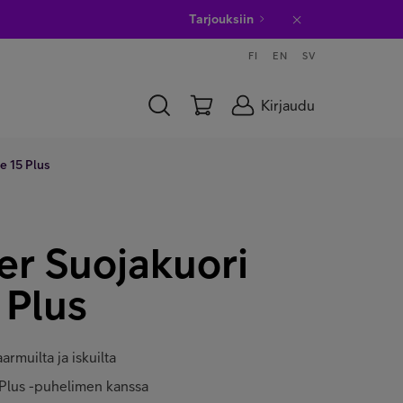
Tarjouksiin
FI
EN
SV
Kirjaudu
e 15 Plus
er Suojakuori
 Plus
armuilta ja iskuilta
Plus -puhelimen kanssa