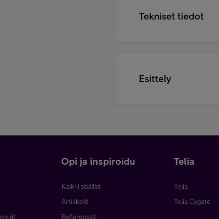
Tekniset tiedot
Esittely
i
Opi ja inspiroidu
Telia
Kaikki sisällöt
Telia
Artikkelit
Telia Cygate
myyjät
Referenssit