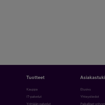
Tuotteet
Asiakastuk
Kauppa
Etusivu
IT-palvelut
Yhteystiedot
Yrittäjän palvelut
Paikalliset yritys