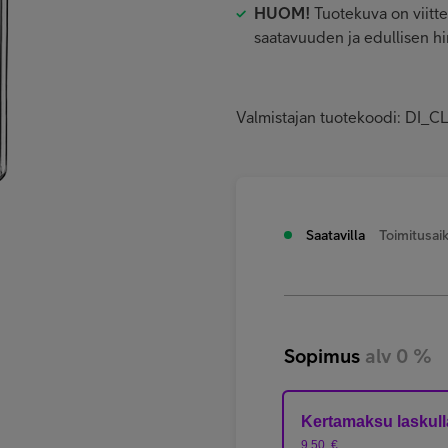
HUOM!
Tuotekuva on viitt
saatavuuden ja edullisen h
Valmistajan tuotekoodi: D
Saatavilla
Toimitusaik
Sopimus
alv 0 %
Kertamaksu laskull
9,50
€