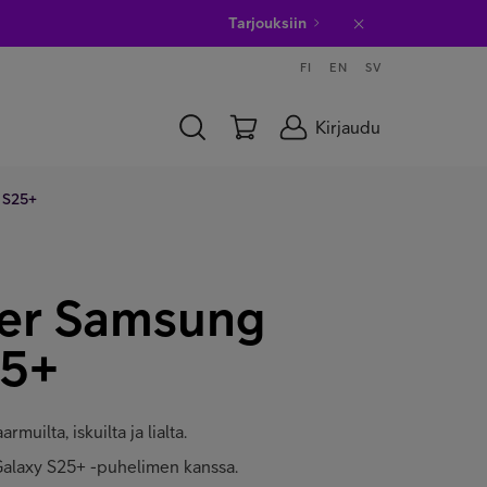
Tarjouksiin
FI
EN
SV
Kirjaudu
 S25+
ver Samsung
25+
rmuilta, iskuilta ja lialta.
alaxy S25+ -puhelimen kanssa.