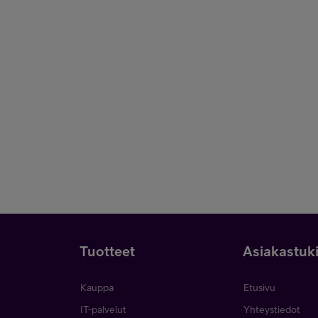
Tuotteet
Asiakastuk
Kauppa
Etusivu
IT-palvelut
Yhteystiedot