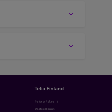
Telia Finland
Telia yrityksenä
Vastuullisuus