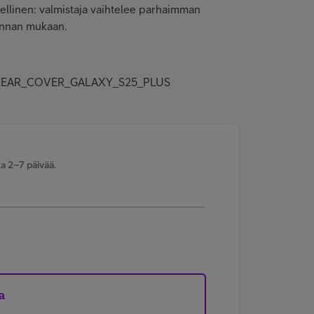
eellinen: valmistaja vaihtelee parhaimman
innan mukaan.
I_CLEAR_COVER_GALAXY_S25_PLUS
a 2–7 päivää.
a