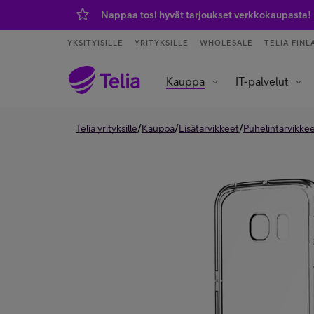
Nappaa tosi hyvät tarjoukset verkkokaupasta!
YKSITYISILLE
YRITYKSILLE
WHOLESALE
TELIA FINL
Kauppa
IT-palvelut
Tietoliikenneverkot ja yhteydet
Asiakaspalvelu ja puhelinvaihde
Data- ja tekoälypalvelut
IoT – esineiden internet
/
/
/
Telia yrityksille
Kauppa
Lisätarvikkeet
Puhelintarvikke