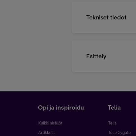
Tekniset tiedot
Esittely
i
Opi ja inspiroidu
Telia
Kaikki sisällöt
Telia
Artikkelit
Telia Cygate