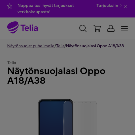
Nappaa tosi hyvät tarjoukset
Tarjouksiin
verkkokaupasta!
YKSITYISILLE
Näytönsuojat puhelimelle
YRITYKSILLE
/
Telia
/
Näytönsuojalasi Oppo A18/A38
WHOLESALE
TELIA FINLAND
Telia
Näytönsuojalasi Oppo
Kauppa
A18/A38
IT-palvelut
Asiakastuki