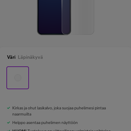
Minun Telia Yrityksille
Inspiroidu
FI
EN
SV
Väri
Läpinäkyvä
Kirkas ja ohut lasikalvo, joka suojaa puhelimesi pintaa
naarmuilta
Helppo asentaa puhelimen näyttöön