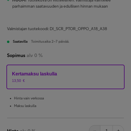
HUOM!
Tuotekuva on viitteellinen: valmistaja vaihtelee
parhaimman saatavuuden ja edullisen hinnan mukaan
Valmistajan tuotekoodi: DI_SCR_PTOR_OPPO_A18_A38
Saatavilla
Toimitusaika 2–7 päivää.
Sopimus
alv 0 %
Kertamaksu laskulla
13,50
€
Hinta vain verkossa
Maksu laskulla
Hinta
alv 0 %