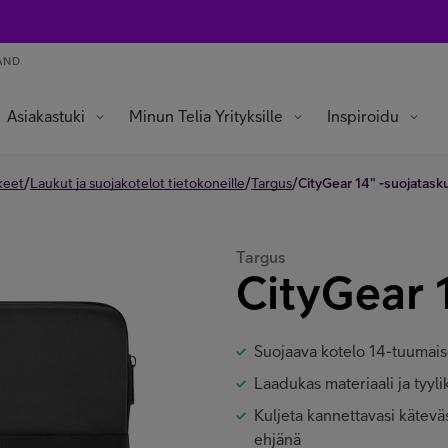
AND
Asiakastuki
Minun Telia Yrityksille
Inspiroidu
/
/
/
keet
Laukut ja suojakotelot tietokoneille
Targus
CityGear 14" -suojatask
Targus
CityGear 
Suojaava kotelo 14-tuumaise
Laadukas materiaali ja tyyl
Kuljeta kannettavasi kätevä
ehjänä