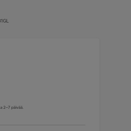
31GL
a 2–7 päivää.