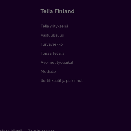
Telia Finland
Telia yrityksenä
Vastuullisuus
Turvaverkko
Töissä Telialla
Avoimet työpaikat
Medialle
Sertifikaatit ja palkinnot
eiden käyttö
Toimitusehdot