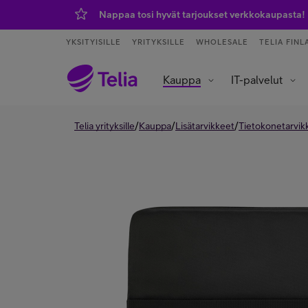
Nappaa tosi hyvät tarjoukset verkkokaupasta!
YKSITYISILLE
YRITYKSILLE
WHOLESALE
TELIA FINL
Kauppa
IT-palvelut
Tietoliikenneverkot ja yhteydet
Asiakaspalvelu ja puhelinvaihde
Data- ja tekoälypalvelut
IoT – esineiden internet
/
/
/
Telia yrityksille
Kauppa
Lisätarvikkeet
Tietokonetarvik