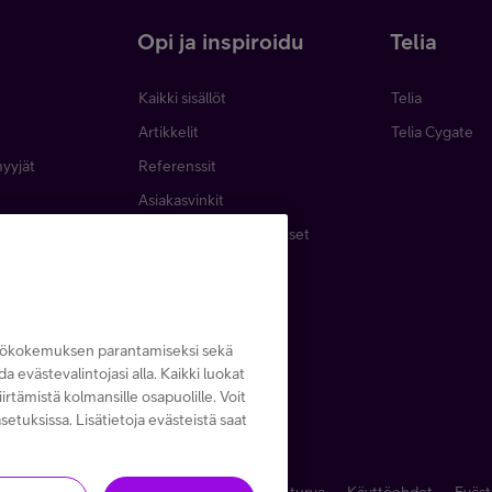
i
Opi ja inspiroidu
Telia
Kaikki sisällöt
Telia
Artikkelit
Telia Cygate
myyjät
Referenssit
Asiakasvinkit
minen
Webinaarit ja koulutukset
inta
Podcastit
emat
Lehdet ja oppaat
Tapahtumat
ttökokemuksen parantamiseksi sekä
ida evästevalintojasi alla. Kaikki luokat
irtämistä kolmansille osapuolille. Voit
setuksissa. Lisätietoja evästeistä saat
6
Kaikki hinnat ALV 0 %
Tietosuoja ja -turva
Käyttöehdot
Eväst