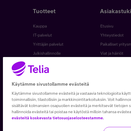
Tuotteet
Asiakastuk
Kauppa
Etusivu
IT-palvelut
Yhteystiedot
Yrittäjän palvelut
Paikalliset yritys
Julkishallinnolle
Viat ja häiriöt
Wholesale
Laskut ja maksa
Business
Asiakkuuden hall
5G yrityksille
Verkko ja tukias
Käytämme sivustollamme evästeitä
Microsoft 365
Käytämme sivustollamme evästeitä ja vastaavia teknologioita käy
Apple yrityksille
toiminnallisiin, tilastollisiin ja markkinointitarkoituksiin. Voit hallinno
sisältävät kolmansien osapuolien evästeitä ja merkitsevät tietojen si
hallinnoida evästeitä tai poistaa ne käytöstä milloin tahansa evästea
evästeitä koskevasta tietosuojaselosteestamme.
Copyright Telia Company 202