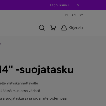
Tarjouksiin
FI
EN
SV
Kirjaudu
u
14" -suojatasku
lle yrityskannettavalle
ikkäässä mustassa värissä
ssä suojataskussa ja pidä laite pidempään