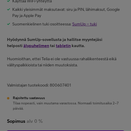
Käyttää WiFi-yhteyttä
Kaikki yleisimmät maksutavat: siru ja PIN, lähimaksut, Google
Pay ja Apple Pay
Suomenkielinen tuki osoitteessa:
SumUp – tuki
Hyödynnä SumUp-sovellusta ja hallitse myyntejäsi
helposti
älypuhelimen
tai
tabletin
kautta.
Huomioithan, ettei Telia ei ole vastuussa rahaliikenteestä eikä
välityspalkkioista tai niiden muutoksista.
Valmistajan tuotekoodi: 800607401
Rajoitettu saatavuus
Tilaa nopeasti, vain muutama varastossa. Normaali toimitusaika 2–7
päivää.
Sopimus
alv 0 %