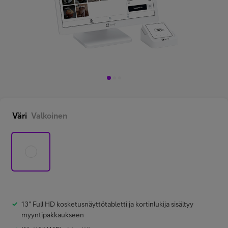
Minun Telia Yrityksille
Inspiroidu
FI
EN
SV
Väri
Valkoinen
13" Full HD kosketusnäyttötabletti ja kortinlukija sisältyy
myyntipakkaukseen