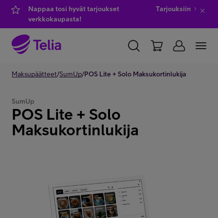
Nappaa tosi hyvät tarjoukset
Tarjouksiin
verkkokaupasta!
YKSITYISILLE
Maksupäätteet
/
SumUp
YRITYKSILLE
/
POS Lite + Solo Maksukortinlukija
WHOLESALE
TELIA FINLAND
SumUp
POS Lite + Solo
Kauppa
Maksukortinlukija
IT-palvelut
Asiakastuki