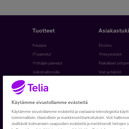
Tuotteet
Asiakastuk
Kauppa
Etusivu
IT-palvelut
Yhteystiedot
Yrittäjän palvelut
Paikalliset yritys
Julkishallinnolle
Viat ja häiriöt
Wholesale
Laskut ja maksa
Business
Asiakkuuden hall
5G yrityksille
Verkko ja tukias
Käytämme sivustollamme evästeitä
Microsoft 365
Käytämme sivustollamme evästeitä ja vastaavia teknologioita käy
Apple yrityksille
toiminnallisiin, tilastollisiin ja markkinointitarkoituksiin. Voit hallinno
sisältävät kolmansien osapuolien evästeitä ja merkitsevät tietojen si