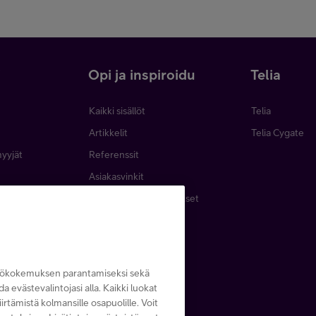
i
Opi ja inspiroidu
Telia
Kaikki sisällöt
Telia
Artikkelit
Telia Cygate
myyjät
Referenssit
Asiakasvinkit
minen
Webinaarit ja koulutukset
inta
Podcastit
emat
Lehdet ja oppaat
Tapahtumat
ttökokemuksen parantamiseksi sekä
ida evästevalintojasi alla. Kaikki luokat
irtämistä kolmansille osapuolille. Voit