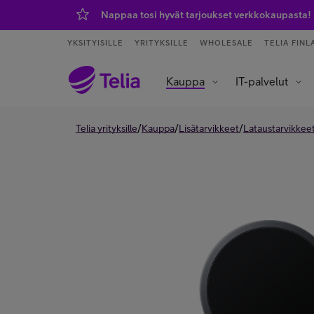
Nappaa tosi hyvät tarjoukset verkkokaupasta!
YKSITYISILLE
YRITYKSILLE
WHOLESALE
TELIA FINL
Kauppa
IT-palvelut
Tietoliikenneverkot ja yhteydet
Asiakaspalvelu ja puhelinvaihde
Data- ja tekoälypalvelut
IoT – esineiden internet
/
/
/
Telia yrityksille
Kauppa
Lisätarvikkeet
Lataustarvikkee