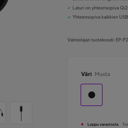
Laturi on yhteensopiva Qi2
Yhteensopiva kaikkien USB-C
Valmistajan tuotekoodi: E
Väri
Musta
Loppu varastosta
Toi