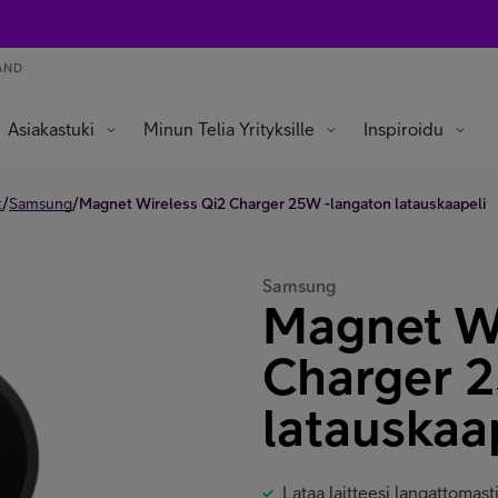
AND
Asiakastuki
Minun Telia Yrityksille
Inspiroidu
/
/
t
Samsung
Magnet Wireless Qi2 Charger 25W -langaton latauskaapeli
Samsung
Magnet Wi
Charger 
latauskaa
Lataa laitteesi langattomast