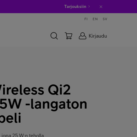
Tarjouksiin
FI
EN
SV
Kirjaudu
reless Qi2
25W -langaton
peli
i jopa 25 W:n teholla