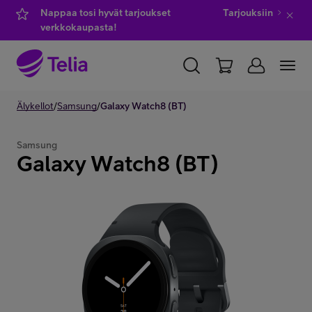
Nappaa tosi hyvät tarjoukset
Tarjouksiin
verkkokaupasta!
YKSITYISILLE
Älykellot
/
Samsung
YRITYKSILLE
/
Galaxy Watch8 (BT)
WHOLESALE
TELIA FINLAND
Samsung
Galaxy Watch8 (BT)
Kauppa
IT-palvelut
Asiakastuki