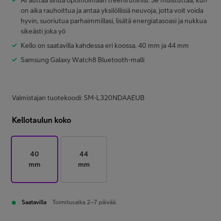
AI auttaa sinua optimoimaan treenirutiinisi. Se muistuttaa, kun
on aika rauhoittua ja antaa yksilöllisiä neuvoja, jotta voit voida
hyvin, suoriutua parhaimmillasi, lisätä energiatasoasi ja nukkua
sikeästi joka yö
Kello on saatavilla kahdessa eri koossa, 40 mm ja 44 mm
Samsung Galaxy Watch8 Bluetooth-malli
Valmistajan tuotekoodi: SM-L320NDAAEUB
Kellotaulun koko
40
44
mm
mm
Saatavilla
Toimitusaika 2–7 päivää.