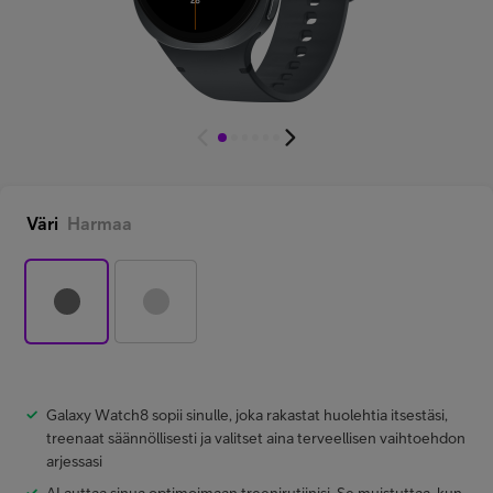
Minun Telia Yrityksille
Inspiroidu
FI
EN
SV
Väri
Harmaa
Galaxy Watch8 sopii sinulle, joka rakastat huolehtia itsestäsi,
treenaat säännöllisesti ja valitset aina terveellisen vaihtoehdon
arjessasi