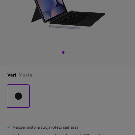
Minun Telia Yrityksille
Inspiroidu
FI
EN
SV
Väri
Musta
Näppäimistö ja suojakotelo samassa