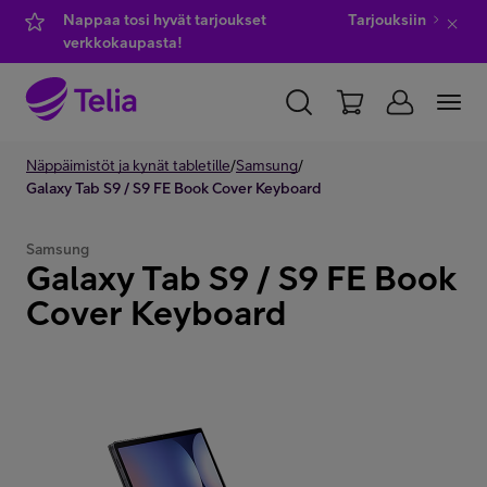
Nappaa tosi hyvät tarjoukset
Tarjouksiin
verkkokaupasta!
YKSITYISILLE
Näppäimistöt ja kynät tabletille
YRITYKSILLE
/
Samsung
WHOLESALE
/
Galaxy Tab S9 / S9 FE Book Cover Keyboard
TELIA FINLAND
Samsung
Galaxy Tab S9 / S9 FE Book
Kauppa
Cover Keyboard
IT-palvelut
Asiakastuki