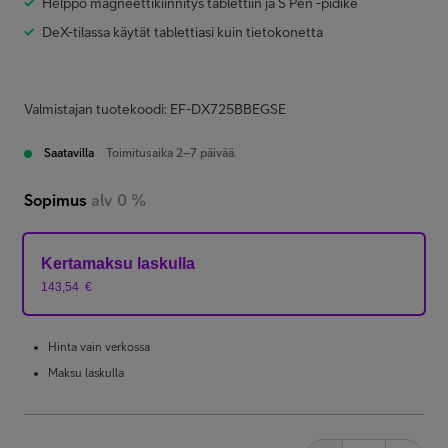
Helppo magneettikiinnitys tablettiin ja S Pen -pidike
DeX-tilassa käytät tablettiasi kuin tietokonetta
Valmistajan tuotekoodi: EF-DX725BBEGSE
Saatavilla
Toimitusaika 2–7 päivää.
Sopimus
alv 0 %
Kertamaksu laskulla
143,54
€
Hinta vain verkossa
Maksu laskulla