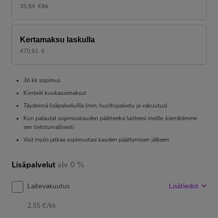
35,84
€/kk
Kertamaksu laskulla
470,91
€
36 kk sopimus
Kiinteät kuukausimaksut
Täydennä lisäpalveluilla (mm. huoltopalvelu ja vakuutus)
Kun palautat sopimuskauden päätteeksi laitteesi meille, kierrätämme
sen tietoturvallisesti
Voit myös jatkaa sopimustasi kauden päättymisen jälkeen
Lisäpalvelut
alv 0 %
Laitevakuutus
Lisätiedot
2,55 €/kk