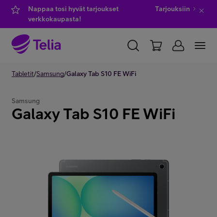
Nappaa tosi hyvät tarjoukset
Tarjouksiin
verkkokaupasta!
YKSITYISILLE
Tabletit
/
Samsung
YRITYKSILLE
/
Galaxy Tab S10 FE WiFi
WHOLESALE
TELIA FINLAND
Samsung
Galaxy Tab S10 FE WiFi
Kauppa
IT-palvelut
Asiakastuki