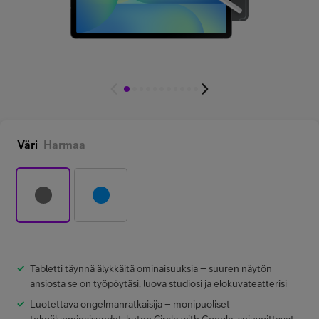
Minun Telia Yrityksille
Inspiroidu
FI
EN
SV
Väri
Harmaa
Tabletti täynnä älykkäitä ominaisuuksia – suuren näytön
ansiosta se on työpöytäsi, luova studiosi ja elokuvateatterisi
Luotettava ongelmanratkaisija – monipuoliset