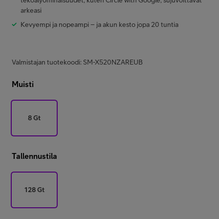
tekoälyominaisuudet, kuten Circle with Google, sujuvoittavat
arkeasi
Kevyempi ja nopeampi – ja akun kesto jopa 20 tuntia
Valmistajan tuotekoodi: SM-X520NZAREUB
Muisti
8 Gt
Tallennustila
128 Gt