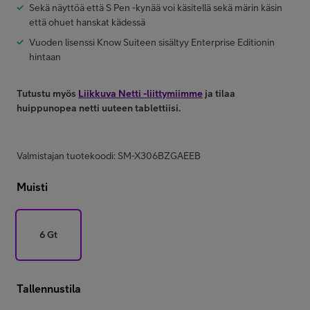
Sekä näyttöä että S Pen -kynää voi käsitellä sekä märin käsin
että ohuet hanskat kädessä
Vuoden lisenssi Know Suiteen sisältyy Enterprise Editionin
hintaan
Tutustu myös
Liikkuva Netti -liittymiimme
ja tilaa
huippunopea netti uuteen tablettiisi.
Valmistajan tuotekoodi: SM-X306BZGAEEB
Muisti
6 Gt
Tallennustila