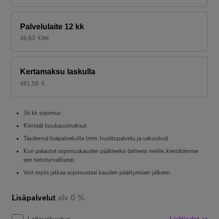
Palvelulaite 12 kk
36,63
€/kk
Kertamaksu laskulla
481,58
€
36 kk sopimus
Kiinteät kuukausimaksut
Täydennä lisäpalveluilla (mm. huoltopalvelu ja vakuutus)
Kun palautat sopimuskauden päätteeksi laitteesi meille, kierrätämme
sen tietoturvallisesti
Voit myös jatkaa sopimustasi kauden päättymisen jälkeen
Lisäpalvelut
alv 0 %
Laitevakuutus
Lisätiedot