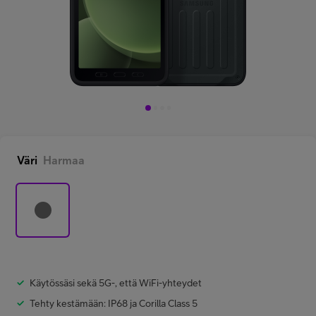
Minun Telia Yrityksille
Inspiroidu
FI
EN
SV
Väri
Harmaa
Käytössäsi sekä 5G-, että WiFi-yhteydet
Tehty kestämään: IP68 ja Corilla Class 5