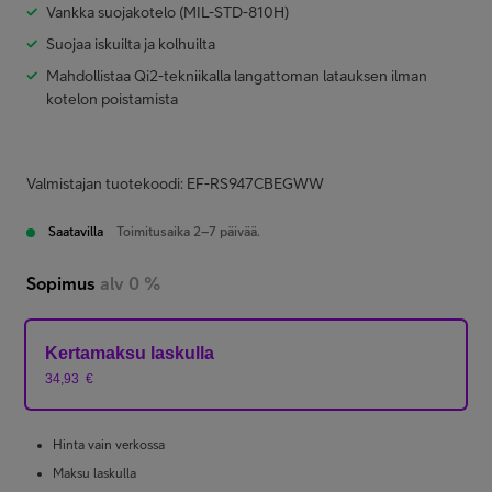
Vankka suojakotelo (MIL-STD-810H)
Suojaa iskuilta ja kolhuilta
Mahdollistaa Qi2-tekniikalla langattoman latauksen ilman
kotelon poistamista
Valmistajan tuotekoodi: EF-RS947CBEGWW
Saatavilla
Toimitusaika 2–7 päivää.
Sopimus
alv 0 %
Kertamaksu laskulla
34,93
€
Hinta vain verkossa
Maksu laskulla