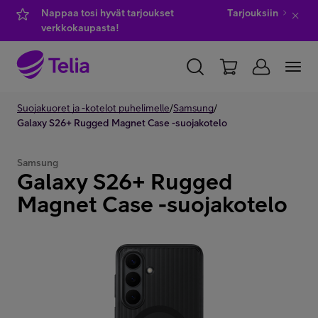
Nappaa tosi hyvät tarjoukset
Tarjouksiin
verkkokaupasta!
YKSITYISILLE
Suojakuoret ja -kotelot puhelimelle
YRITYKSILLE
WHOLESALE
/
Samsung
/
Galaxy S26+ Rugged Magnet Case -suojakotelo
TELIA FINLAND
Samsung
Galaxy S26+ Rugged
Kauppa
Magnet Case -suojakotelo
IT-palvelut
Asiakastuki