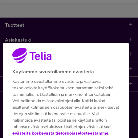
Tuotteet
Asiakastuki
Kauppa
Opi ja inspiroidu
Etusivu
IT-palvelut
Telia
Kaikki sisällöt
Yhteystiedot
Yrittäjän palvelut
Käytämme sivustollamme evästeitä
Käytämme sivustollamme evästeitä ja vastaavia
Telia Finland
Telia
Artikkelit
Paikalliset yritysmyyjät
Julkishallinnolle
teknologioita käyttökokemuksen parantamiseksi sekä
toiminnallisiin, tilastollisiin ja markkinointitarkoituksiin.
Telia yrityksenä
Telia Cygate
Referenssit
Viat ja häiriöt
Wholesale
Voit hallinnoida evästevalintojasi alla. Kaikki luokat
Copyright Telia Company 2026
sisältävät kolmansien osapuolien evästeitä ja merkitsevät
tietojen siirtämistä kolmansille osapuolille. Voit
Vastuullisuus
Asiakasvinkit
Laskut ja maksaminen
Business
hallinnoida evästeitä tai poistaa ne käytöstä milloin
Kaikki hinnat ALV 0 %
tahansa evästeasetuksissa. Lisätietoja evästeistä saat
Turvaverkko
Webinaarit ja koulutukset
Asiakkuuden hallinta
5G yrityksille
evästeitä koskevasta tietosuojaselosteestamme.
Tietosuoja ja -turva
Käyttöehdot
Evästeiden käyttö