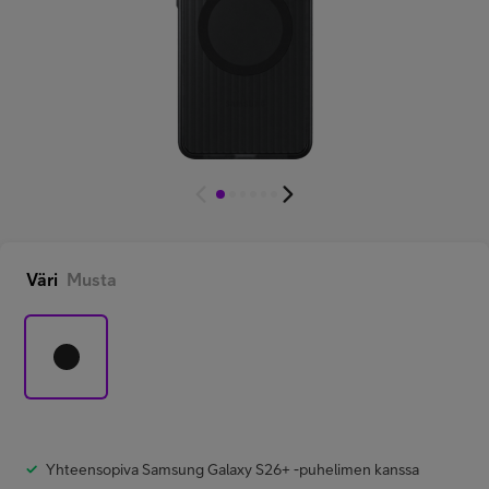
Minun Telia Yrityksille
Inspiroidu
FI
EN
SV
Väri
Musta
Yhteensopiva Samsung Galaxy S26+ -puhelimen kanssa