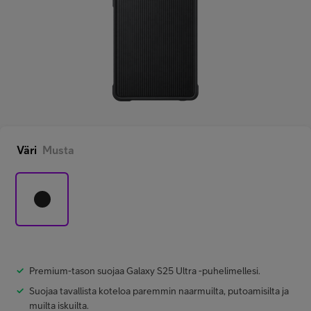
Minun Telia Yrityksille
Inspiroidu
FI
EN
SV
Väri
Musta
Premium-tason suojaa Galaxy S25 Ultra -puhelimellesi.
Suojaa tavallista koteloa paremmin naarmuilta, putoamisilta ja
muilta iskuilta.