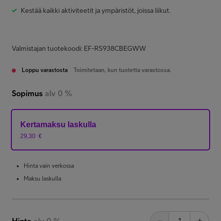
Kestää kaikki aktiviteetit ja ympäristöt, joissa liikut.
Valmistajan tuotekoodi: EF-RS938CBEGWW
Loppu varastosta
Toimitetaan, kun tuotetta varastossa.
Sopimus
alv 0 %
Kertamaksu laskulla
29,30
€
Hinta vain verkossa
Maksu laskulla
Hinta
alv 0 %