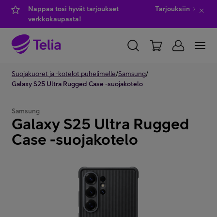
Nappaa tosi hyvät tarjoukset
Tarjouksiin
verkkokaupasta!
YKSITYISILLE
Suojakuoret ja -kotelot puhelimelle
YRITYKSILLE
WHOLESALE
/
Samsung
/
Galaxy S25 Ultra Rugged Case -suojakotelo
TELIA FINLAND
Samsung
Galaxy S25 Ultra Rugged
Kauppa
Case -suojakotelo
IT-palvelut
Asiakastuki