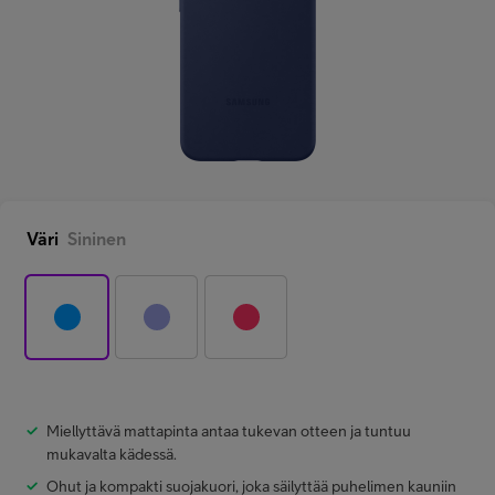
Minun Telia Yrityksille
Inspiroidu
FI
EN
SV
Väri
Sininen
Miellyttävä mattapinta antaa tukevan otteen ja tuntuu
mukavalta kädessä.
Ohut ja kompakti suojakuori, joka säilyttää puhelimen kauniin