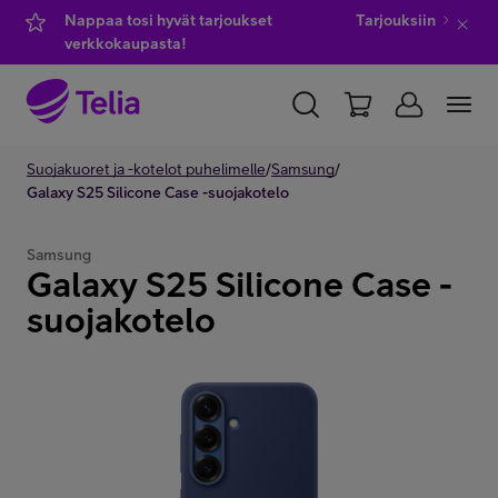
Nappaa tosi hyvät tarjoukset
Tarjouksiin
verkkokaupasta!
YKSITYISILLE
Suojakuoret ja -kotelot puhelimelle
YRITYKSILLE
WHOLESALE
/
Samsung
/
Galaxy S25 Silicone Case -suojakotelo
TELIA FINLAND
Samsung
Galaxy S25 Silicone Case -
Kauppa
suojakotelo
IT-palvelut
Asiakastuki