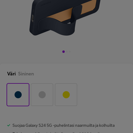
Minun Telia Yrityksille
Inspiroidu
FI
EN
SV
Väri
Sininen
Suojaa Galaxy S24 5G -puhelintasi naarmuilta ja kolhuilta