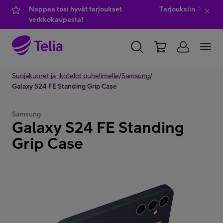
Nappaa tosi hyvät tarjoukset
Tarjouksiin
verkkokaupasta!
YKSITYISILLE
Suojakuoret ja -kotelot puhelimelle
YRITYKSILLE
WHOLESALE
/
Samsung
/
Galaxy S24 FE Standing Grip Case
TELIA FINLAND
Samsung
Galaxy S24 FE Standing
Kauppa
Grip Case
IT-palvelut
Asiakastuki