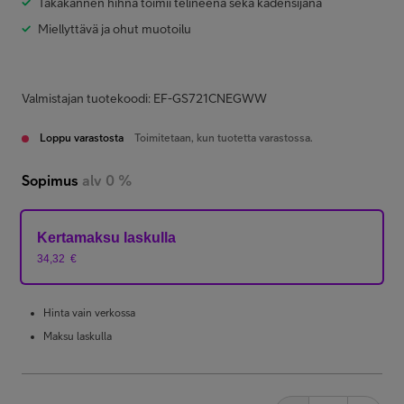
Takakannen hihna toimii telineenä sekä kädensijana
Miellyttävä ja ohut muotoilu
Valmistajan tuotekoodi: EF-GS721CNEGWW
Loppu varastosta
Toimitetaan, kun tuotetta varastossa.
Sopimus
alv 0 %
Kertamaksu laskulla
34,32
€
Hinta vain verkossa
Maksu laskulla