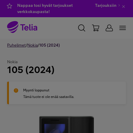
Nappaa tosi hyvät tarjoukset
Tarjouksiin
verkkokaupasta!
YKSITYISILLE
Puhelimet
/
Nokia
YRITYKSILLE
/
105 (2024)
WHOLESALE
TELIA FINLAND
Nokia
105 (2024)
Kauppa
Myynti loppunut
IT-palvelut
Tämä tuote ei ole enää saatavilla.
Asiakastuki