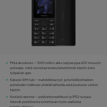
Minun Telia Yrityksille
Inspiroidu
FI
EN
SV
Pitkä akunkesto – 1000 mAh:n akku tarjoaa jopa 600 minuutin
puheajan, mikä varmistaa keskeytyksettömän käytön koko
työpäivän ajan.
Kaksois-SIM-tuki – mahdollistaa työ- ja henkilökohtaisten
puheluiden hallinnan yhdellä laitteella sekä joustavan verkon
käytön.
Kestävä rakenne – polykarbonaattikuori ja IP52-suojaus
tekevät puhelimesta luotettavan myös vaativissa
työolosuhteissa.