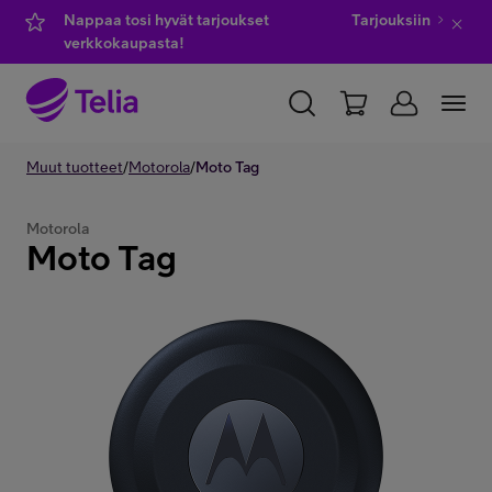
Nappaa tosi hyvät tarjoukset
Tarjouksiin
verkkokaupasta!
YKSITYISILLE
Muut tuotteet
/
Motorola
YRITYKSILLE
/
Moto Tag
WHOLESALE
TELIA FINLAND
Motorola
Moto Tag
Kauppa
IT-palvelut
Asiakastuki