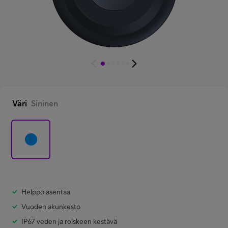
Minun Telia Yrityksille
Inspiroidu
FI
EN
SV
Väri
Sininen
Helppo asentaa
Vuoden akunkesto
IP67 veden ja roiskeen kestävä