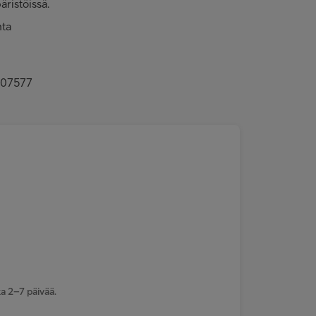
äristöissä.
nta
-007577
a 2–7 päivää.