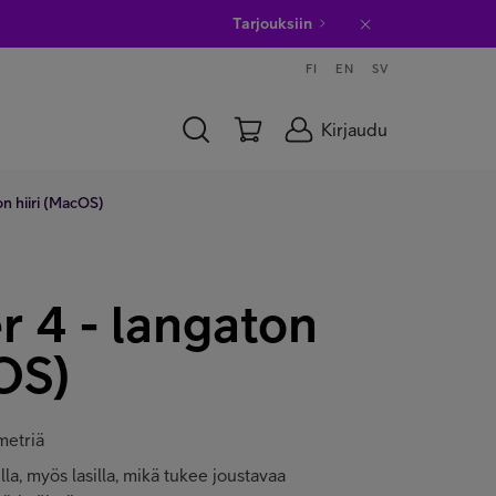
Tarjouksiin
FI
EN
SV
Kirjaudu
n hiiri (MacOS)
 4 - langaton
cOS)
metriä
illa, myös lasilla, mikä tukee joustavaa