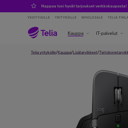
Nappaa tosi hyvät tarjoukset verkkokaupasta!
YKSITYISILLE
YRITYKSILLE
WHOLESALE
TELIA FINL
Kauppa
IT-palvelut
Tietoliikenneverkot ja yhteydet
Asiakaspalvelu ja puhelinvaihde
Data- ja tekoälypalvelut
IoT – esineiden internet
/
/
/
Telia yrityksille
Kauppa
Lisätarvikkeet
Tietokonetarvik