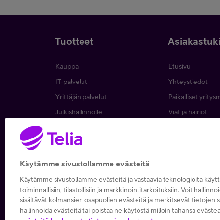
Tuotteet
Asiakastuk
Kauppa
Etusivu
IT-palvelut
Yhteystiedot
Yrittäjän palvelut
Paikalliset yritys
Julkishallinnolle
Viat ja häiriöt
Wholesale
Laskut ja maksa
Business
Asiakkuuden hall
5G yrityksille
Verkko ja tukias
Käytämme sivustollamme evästeitä
Microsoft 365
Käytämme sivustollamme evästeitä ja vastaavia teknologioita käy
Apple yrityksille
toiminnallisiin, tilastollisiin ja markkinointitarkoituksiin. Voit hallinno
sisältävät kolmansien osapuolien evästeitä ja merkitsevät tietojen si
hallinnoida evästeitä tai poistaa ne käytöstä milloin tahansa evästea