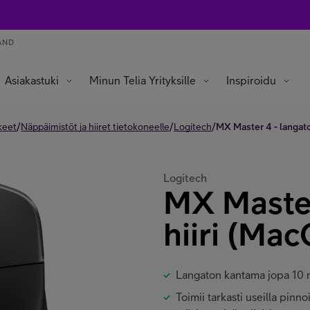
AND
Asiakastuki
Minun Telia Yrityksille
Inspiroidu
/
/
/
keet
Näppäimistöt ja hiiret tietokoneelle
Logitech
MX Master 4 - langato
Logitech
MX Master
hiiri (Ma
Langaton kantama jopa 10 
Toimii tarkasti useilla pinno