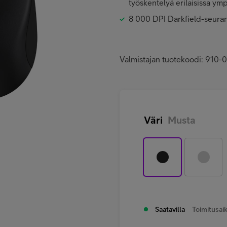
työskentelyä erilaisissa ymp
8 000 DPI Darkfield-seura
Valmistajan tuotekoodi: 910
Väri
Musta
Saatavilla
Toimitusaik