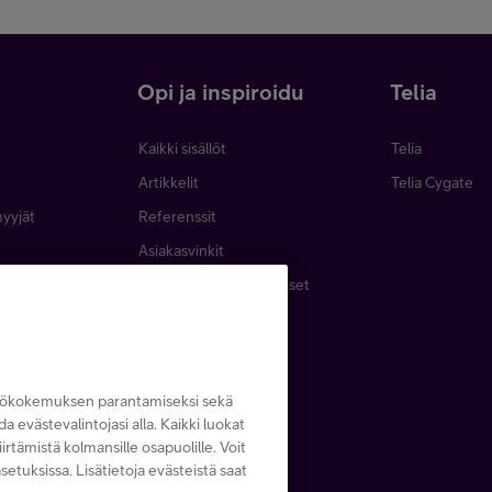
i
Opi ja inspiroidu
Telia
Kaikki sisällöt
Telia
Artikkelit
Telia Cygate
myyjät
Referenssit
Asiakasvinkit
minen
Webinaarit ja koulutukset
inta
Podcastit
emat
Lehdet ja oppaat
Tapahtumat
ttökokemuksen parantamiseksi sekä
ida evästevalintojasi alla. Kaikki luokat
irtämistä kolmansille osapuolille. Voit
setuksissa. Lisätietoja evästeistä saat