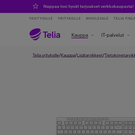
Nappaa tosi hyvät tarjoukset verkkokaupasta!
YKSITYISILLE
YRITYKSILLE
WHOLESALE
TELIA FINL
Kauppa
IT-palvelut
Tietoliikenneverkot ja yhteydet
Asiakaspalvelu ja puhelinvaihde
Data- ja tekoälypalvelut
IoT – esineiden internet
/
/
/
Telia yrityksille
Kauppa
Lisätarvikkeet
Tietokonetarvik