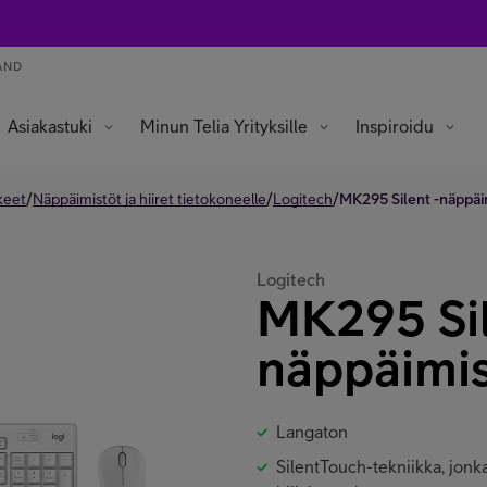
AND
Asiakastuki
Minun Telia Yrityksille
Inspiroidu
/
/
/
keet
Näppäimistöt ja hiiret tietokoneelle
Logitech
MK295 Silent -näppäimi
Logitech
MK295 Sil
näppäimist
Langaton
SilentTouch-tekniikka, jonk