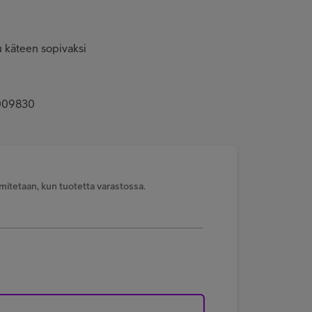
u käteen sopivaksi
-009830
mitetaan, kun tuotetta varastossa.