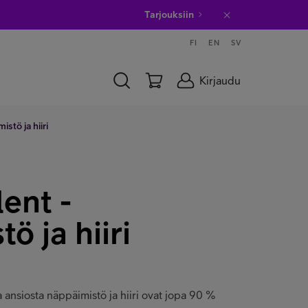
Tarjouksiin
FI
EN
SV
Kirjaudu
stö ja hiiri
ent -
ö ja hiiri
a ansiosta näppäimistö ja hiiri ovat jopa 90 %