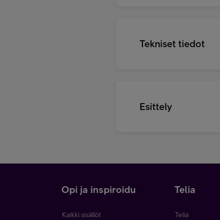
Tekniset tiedot
Esittely
i
Opi ja inspiroidu
Telia
Kaikki sisällöt
Telia