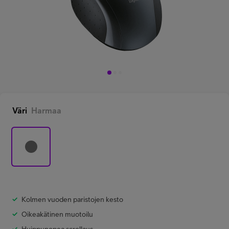
Minun Telia Yrityksille
Inspiroidu
FI
EN
SV
Väri
Harmaa
Kolmen vuoden paristojen kesto
Oikeakätinen muotoilu