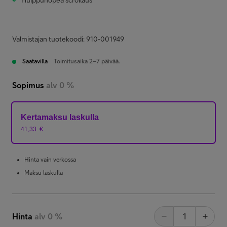
Huippunopea scrollaus
Valmistajan tuotekoodi: 910-001949
Saatavilla
Toimitusaika 2–7 päivää.
Sopimus
alv 0 %
Kertamaksu laskulla
41,33
€
Hinta vain verkossa
Maksu laskulla
Hinta
alv 0 %