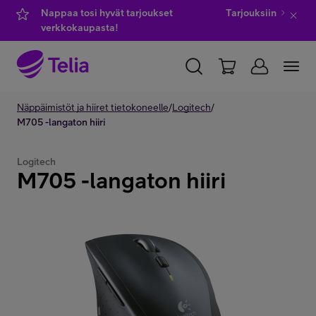
Nappaa tosi hyvät tarjoukset
Tarjouksiin
verkkokaupasta!
YKSITYISILLE
Näppäimistöt ja hiiret tietokoneelle
YRITYKSILLE
WHOLESALE
/
Logitech
/
M705 -langaton hiiri
TELIA FINLAND
Logitech
M705 -langaton hiiri
Kauppa
IT-palvelut
Asiakastuki