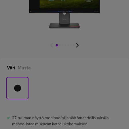
Minun Telia Yrityksille
Inspiroidu
FI
EN
SV
Väri
Musta
27 tuuman näyttö monipuolisilla säätömahdollisuuksilla
mahdollistaa mukavan katselukokemuksen