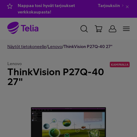
Nappaa tosi hyvät tarjoukset
Tarjouksiin
verkkokaupasta!
YKSITYISILLE
Näytöt tietokoneelle
YRITYKSILLE
/
Lenovo
/
ThinkVision P27Q-40 27"
WHOLESALE
TELIA FINLAND
Lenovo
KAMPANJA
ThinkVision P27Q-40
Kauppa
27"
IT-palvelut
Asiakastuki