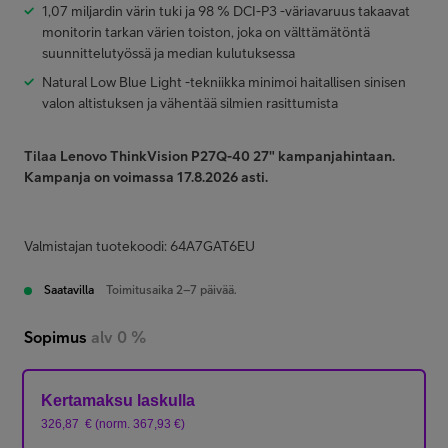
1,07 miljardin värin tuki ja 98 % DCI-P3 -väriavaruus takaavat
monitorin tarkan värien toiston, joka on välttämätöntä
suunnittelutyössä ja median kulutuksessa
Natural Low Blue Light -tekniikka minimoi haitallisen sinisen
valon altistuksen ja vähentää silmien rasittumista
Tilaa Lenovo ThinkVision P27Q-40 27" kampanjahintaan.
Kampanja on voimassa 17.8.2026 asti.
Valmistajan tuotekoodi: 64A7GAT6EU
Saatavilla
Toimitusaika 2–7 päivää.
Sopimus
alv 0 %
Kertamaksu laskulla
326,87
€
(
norm.
367,93
€
)