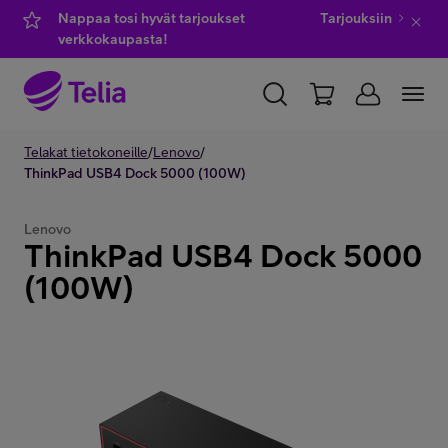
Nappaa tosi hyvät tarjoukset
Tarjouksiin
verkkokaupasta!
YKSITYISILLE
Telakat tietokoneille
YRITYKSILLE
/
Lenovo
/
WHOLESALE
ThinkPad USB4 Dock 5000 (100W)
TELIA FINLAND
Lenovo
ThinkPad USB4 Dock 5000
Kauppa
(100W)
IT-palvelut
Asiakastuki