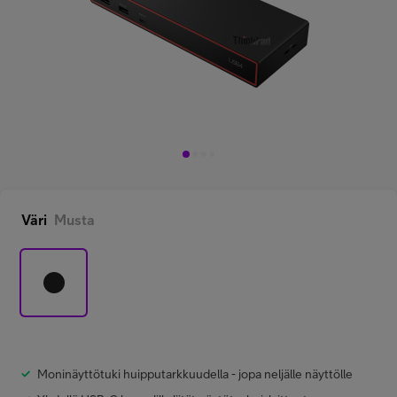
Minun Telia Yrityksille
Inspiroidu
FI
EN
SV
Väri
Musta
Moninäyttötuki huipputarkkuudella - jopa neljälle näyttölle