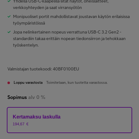
Yhdellä USB-C-kaapelilla liität näytöt, oheislaitteet,
verkkoyhteyden ja saat virransyötön
Monipuoliset portit mahdollistavat joustavan käytön erilaisissa
työympäristöissä
Jopa nelinkertainen nopeus verrattuna USB-C 3.2 Gen2 -
standardiin takaa erittäin nopean tiedonsiirron ja tehokkaan
työskentelyn.
Valmistajan tuotekoodi: 40BF0100EU
Loppu varastosta
Toimitetaan, kun tuotetta varastossa.
Sopimus
alv 0 %
Kertamaksu laskulla
194,67
€