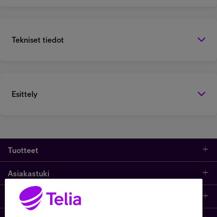
Tekniset tiedot
Esittely
Tuotteet
Asiakastuki
Kauppa
Opi ja inspiroidu
Etusivu
IT-palvelut