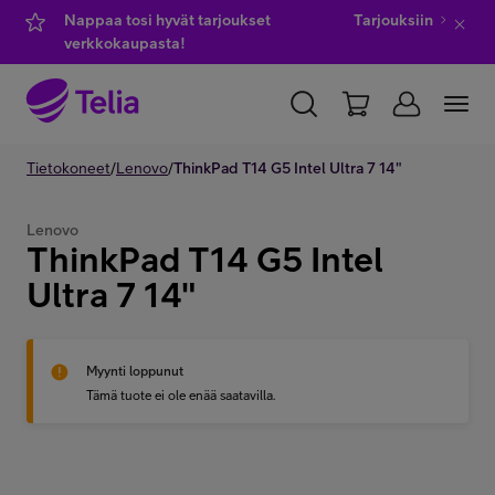
Nappaa tosi hyvät tarjoukset
Tarjouksiin
verkkokaupasta!
YKSITYISILLE
Tietokoneet
/
Lenovo
YRITYKSILLE
/
ThinkPad T14 G5 Intel Ultra 7 14"
WHOLESALE
TELIA FINLAND
Lenovo
ThinkPad T14 G5 Intel
Kauppa
Ultra 7 14"
IT-palvelut
Myynti loppunut
Tämä tuote ei ole enää saatavilla.
Asiakastuki