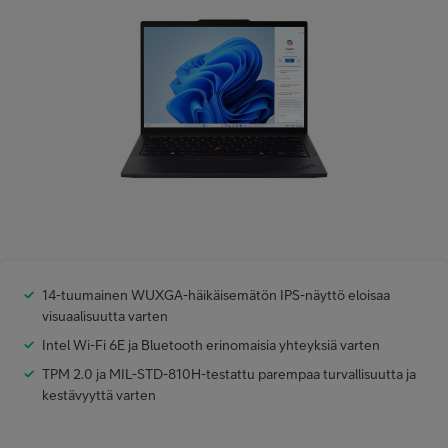
Minun Telia Yrityksille
Inspiroidu
FI
EN
SV
14-tuumainen WUXGA-häikäisemätön IPS-näyttö eloisaa
visuaalisuutta varten
Intel Wi-Fi 6E ja Bluetooth erinomaisia yhteyksiä varten
TPM 2.0 ja MIL-STD-810H-testattu parempaa turvallisuutta ja
kestävyyttä varten