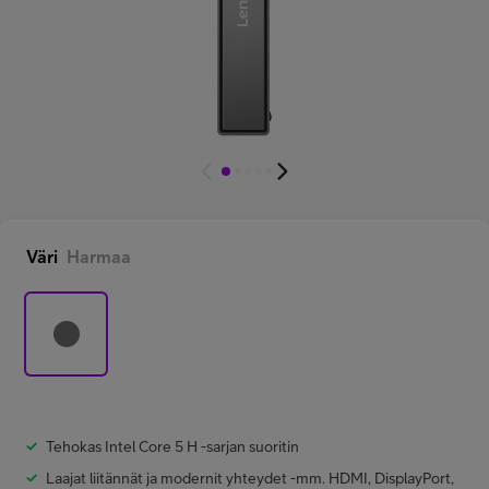
Minun Telia Yrityksille
Inspiroidu
FI
EN
SV
Väri
Harmaa
Tehokas Intel Core 5 H -sarjan suoritin
Laajat liitännät ja modernit yhteydet -
mm. HDMI, DisplayPort,