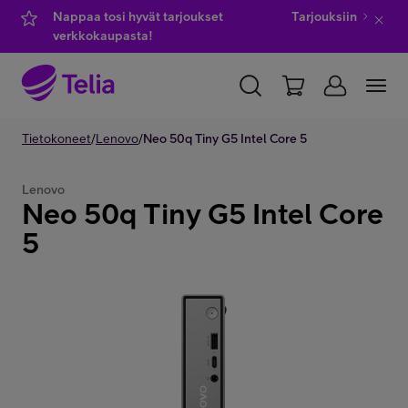
Nappaa tosi hyvät tarjoukset
Tarjouksiin
verkkokaupasta!
YKSITYISILLE
Tietokoneet
/
Lenovo
YRITYKSILLE
/
Neo 50q Tiny G5 Intel Core 5
WHOLESALE
TELIA FINLAND
Lenovo
Neo 50q Tiny G5 Intel Core
Kauppa
5
IT-palvelut
Asiakastuki