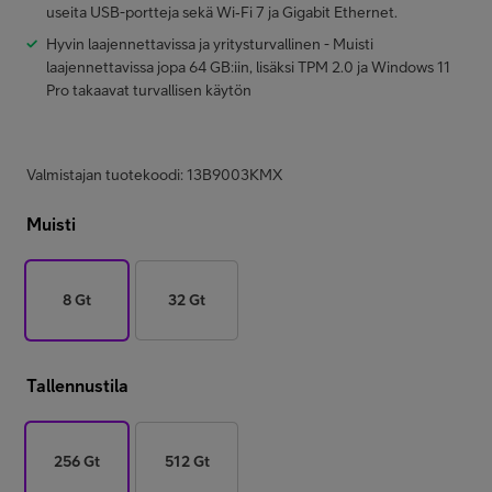
useita USB-portteja sekä Wi‑Fi 7 ja Gigabit Ethernet.
Hyvin laajennettavissa ja yritysturvallinen -
Muisti
laajennettavissa jopa 64 GB:iin, lisäksi TPM 2.0 ja Windows 11
Pro takaavat turvallisen käytön
Valmistajan tuotekoodi: 13B9003KMX
Muisti
8 Gt
32 Gt
Tallennustila
256 Gt
512 Gt