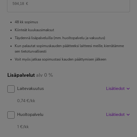
594,18
€
48 kk sopimus
Kiinteät kuukausimaksut
Täydennä lisäpalveluilla (mm. huoltopalvelu ja vakuutus)
Kun palautat sopimuskauden päätteeksi laitteesi meille, kierrätämme
sen tietoturvallisesti
Voit myös jatkaa sopimustasi kauden päättymisen jälkeen
Lisäpalvelut
alv 0 %
Laitevakuutus
Lisätiedot
0,74 €/kk
Huoltopalvelu
Lisätiedot
1 €/kk