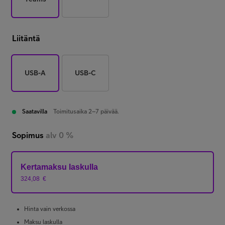
Liitäntä
USB-A
USB-C
Saatavilla
Toimitusaika 2–7 päivää.
Sopimus
alv 0 %
Kertamaksu laskulla
324,08
€
Hinta vain verkossa
Maksu laskulla