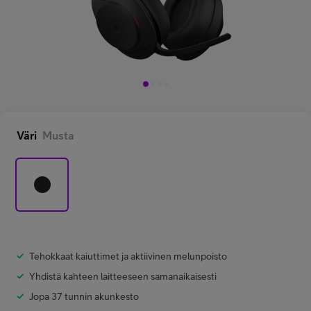
Minun Telia Yrityksille
Inspiroidu
FI
EN
SV
Väri
Musta
Tehokkaat kaiuttimet ja aktiivinen melunpoisto
Yhdistä kahteen laitteeseen samanaikaisesti
Jopa 37 tunnin akunkesto