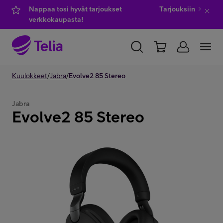
Nappaa tosi hyvät tarjoukset
Tarjouksiin
verkkokaupasta!
YKSITYISILLE
Kuulokkeet
/
Jabra
YRITYKSILLE
/
Evolve2 85 Stereo
WHOLESALE
TELIA FINLAND
Jabra
Evolve2 85 Stereo
Kauppa
IT-palvelut
Asiakastuki