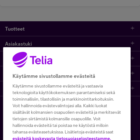
Tuotteet
Asiakastuki
Kauppa
Opi ja inspiroidu
Etusivu
IT-palvelut
Telia
Kaikki sisällöt
Yhteystiedot
Yrittäjän palvelut
Käytämme sivustollamme evästeitä
Käytämme sivustollamme evästeitä ja vastaavia
Telia Finland
Telia
Artikkelit
Paikalliset yritysmyyjät
Julkishallinnolle
teknologioita käyttökokemuksen parantamiseksi sekä
toiminnallisiin, tilastollisiin ja markkinointitarkoituksiin.
Telia yrityksenä
Telia Cygate
Referenssit
Viat ja häiriöt
Wholesale
Voit hallinnoida evästevalintojasi alla. Kaikki luokat
Copyright Telia Company 2026
sisältävät kolmansien osapuolien evästeitä ja merkitsevät
tietojen siirtämistä kolmansille osapuolille. Voit
Vastuullisuus
Asiakasvinkit
Laskut ja maksaminen
Business
hallinnoida evästeitä tai poistaa ne käytöstä milloin
Kaikki hinnat ALV 0 %
tahansa evästeasetuksissa. Lisätietoja evästeistä saat
Turvaverkko
Webinaarit ja koulutukset
Asiakkuuden hallinta
5G yrityksille
evästeitä koskevasta tietosuojaselosteestamme.
Tietosuoja ja -turva
Käyttöehdot
Evästeiden käyttö