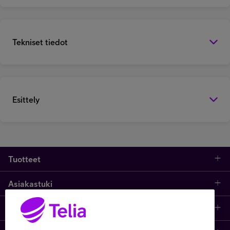
Tekniset tiedot
Esittely
Tuotteet
Asiakastuki
Kauppa
Opi ja inspiroidu
Etusivu
IT-palvelut