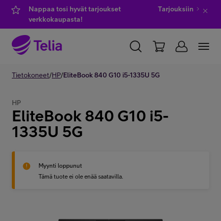
Nappaa tosi hyvät tarjoukset
Tarjouksiin
verkkokaupasta!
YKSITYISILLE
Tietokoneet
/
HP
/
YRITYKSILLE
EliteBook 840 G10 i5-1335U 5G
WHOLESALE
TELIA FINLAND
HP
EliteBook 840 G10 i5-
Kauppa
1335U 5G
IT-palvelut
Myynti loppunut
Tämä tuote ei ole enää saatavilla.
Asiakastuki