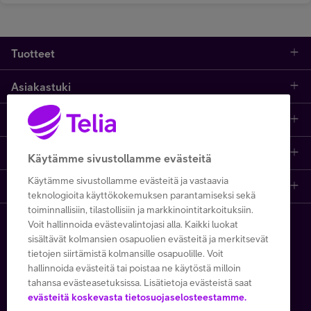
Tuotteet
Asiakastuki
Kauppa
Opi ja inspiroidu
Etusivu
IT-palvelut
Telia
Kaikki sisällöt
Yhteystiedot
Yrittäjän palvelut
Käytämme sivustollamme evästeitä
Käytämme sivustollamme evästeitä ja vastaavia
Telia Finland
Telia
Artikkelit
Paikalliset yritysmyyjät
Julkishallinnolle
teknologioita käyttökokemuksen parantamiseksi sekä
toiminnallisiin, tilastollisiin ja markkinointitarkoituksiin.
Telia yrityksenä
Telia Cygate
Referenssit
Viat ja häiriöt
Wholesale
Voit hallinnoida evästevalintojasi alla. Kaikki luokat
Copyright Telia Company 2026
sisältävät kolmansien osapuolien evästeitä ja merkitsevät
tietojen siirtämistä kolmansille osapuolille. Voit
Vastuullisuus
Asiakasvinkit
Laskut ja maksaminen
Business
hallinnoida evästeitä tai poistaa ne käytöstä milloin
Kaikki hinnat ALV 0 %
tahansa evästeasetuksissa. Lisätietoja evästeistä saat
Turvaverkko
Webinaarit ja koulutukset
Asiakkuuden hallinta
5G yrityksille
evästeitä koskevasta tietosuojaselosteestamme.
Tietosuoja ja -turva
Käyttöehdot
Evästeiden käyttö