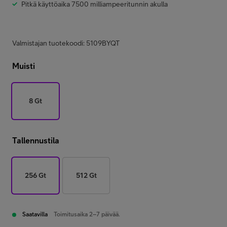
Pitkä käyttöaika 7500 milliampeeritunnin akulla
Valmistajan tuotekoodi: 5109BYQT
Muisti
8 Gt
Tallennustila
256 Gt
512 Gt
Saatavilla
Toimitusaika 2–7 päivää.