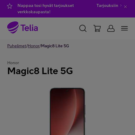
Nappaa tosi hyvät tarjoukset
Tarjouksiin
verkkokaupasta!
YKSITYISILLE
Puhelimet
/
Honor
YRITYKSILLE
/
Magic8 Lite 5G
WHOLESALE
TELIA FINLAND
Honor
Magic8 Lite 5G
Kauppa
IT-palvelut
Asiakastuki