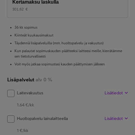
Kertamaksu laskulla
301,62
€
36 kk sopimus
Kiinteät kuukausimaksut
Täydennä lisäpalveluilla (mm. huoltopalvelu ja vakuutus)
Kun palautat sopimuskauden päätteeksi laitteesi meille, kierrätämme
sen tietoturvallisesti
Voit myös jatkaa sopimustasi kauden päättymisen jälkeen
Lisäpalvelut
alv 0 %
Laitevakuutus
Lisätiedot
1,64 €/kk
Huoltopalvelu lainalaitteella
Lisätiedot
1 €/kk