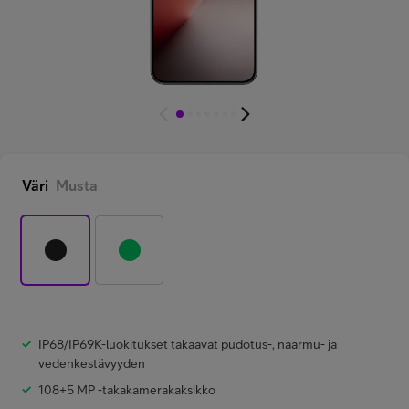
Minun Telia Yrityksille
Inspiroidu
FI
EN
SV
Väri
Musta
IP68/IP69K-luokitukset takaavat pudotus-, naarmu- ja
vedenkestävyyden
108+5 MP -takakamerakaksikko