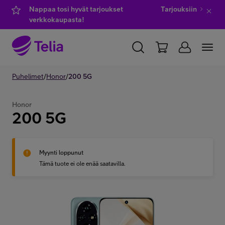
Nappaa tosi hyvät tarjoukset
Tarjouksiin
verkkokaupasta!
YKSITYISILLE
Puhelimet
/
Honor
YRITYKSILLE
/
200 5G
WHOLESALE
TELIA FINLAND
Honor
200 5G
Kauppa
Myynti loppunut
IT-palvelut
Tämä tuote ei ole enää saatavilla.
Asiakastuki