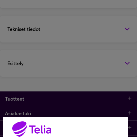
Tekniset tiedot
Esittely
Tuotteet
Asiakastuki
Kauppa
Opi ja inspiroidu
Etusivu
IT-palvelut