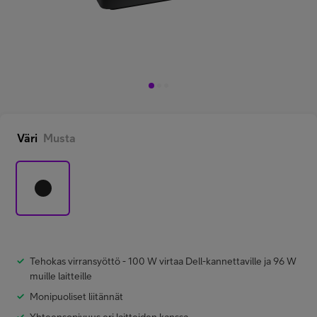
Minun Telia Yrityksille
Inspiroidu
FI
EN
SV
Väri
Musta
Tehokas virransyöttö - 100 W virtaa Dell-kannettaville ja 96 W
muille laitteille
Monipuoliset liitännät