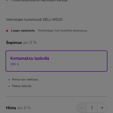
Yhteensopivuus eri laitteiden kanssa
Valmistajan tuotekoodi: DELL-WD25
Loppu varastosta
Toimitetaan, kun tuotetta varastossa.
Sopimus
alv 0 %
Kertamaksu laskulla
200
€
Hinta vain verkossa
Maksu laskulla
Hinta
alv 0 %