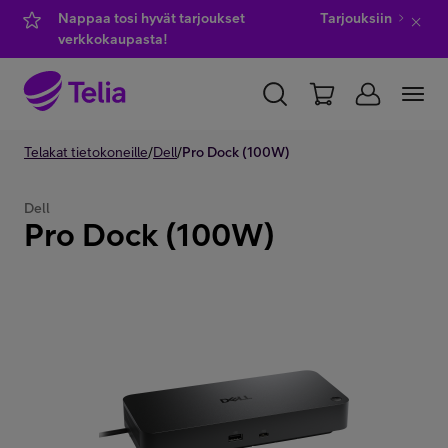
Nappaa tosi hyvät tarjoukset
Tarjouksiin
verkkokaupasta!
YKSITYISILLE
Telakat tietokoneille
YRITYKSILLE
/
Dell
/
Pro Dock (100W)
WHOLESALE
TELIA FINLAND
Dell
Pro Dock (100W)
Kauppa
IT-palvelut
Asiakastuki