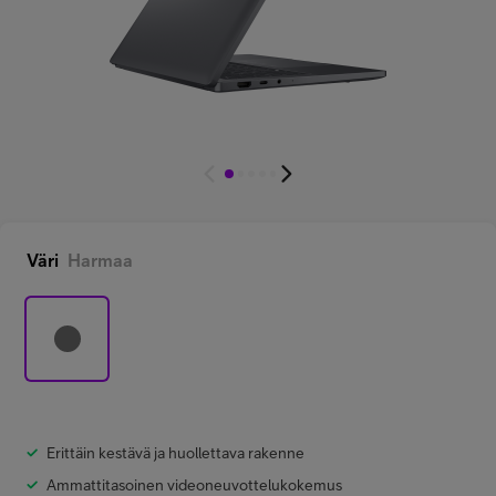
Minun Telia Yrityksille
Inspiroidu
FI
EN
SV
Väri
Harmaa
Erittäin kestävä ja huollettava rakenne
Ammattitasoinen videoneuvottelukokemus