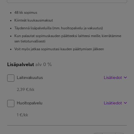
48 kk sopimus
Kiinteät kuukausimaksut
Täydennä lisäpalveluilla (mm. huoltopalvelu ja vakuutus)
Kun palautat sopimuskauden päätteeksi laitteesi meille, kierrätämme
sen tietoturvallisesti
Voit myös jatkaa sopimustasi kauden päättymisen jälkeen
Lisäpalvelut
alv 0 %
Laitevakuutus
Lisätiedot
2,39 €/kk
Huoltopalvelu
Lisätiedot
1 €/kk