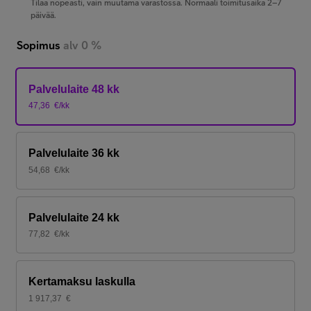
Tilaa nopeasti, vain muutama varastossa. Normaali toimitusaika 2–7
päivää.
Sopimus
alv 0 %
Palvelulaite 48 kk
47,36
€/kk
Palvelulaite 36 kk
54,68
€/kk
Palvelulaite 24 kk
77,82
€/kk
Kertamaksu laskulla
1 917,37
€