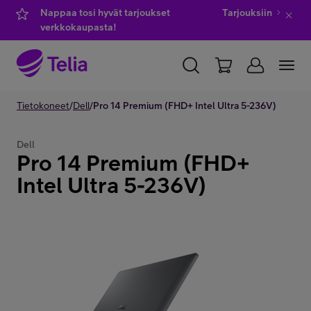
Nappaa tosi hyvät tarjoukset
Tarjouksiin
verkkokaupasta!
YKSITYISILLE
Tietokoneet
/
Dell
YRITYKSILLE
/
Pro 14 Premium (FHD+ Intel Ultra 5-236V)
WHOLESALE
TELIA FINLAND
Dell
Pro 14 Premium (FHD+
Kauppa
Intel Ultra 5-236V)
IT-palvelut
Asiakastuki