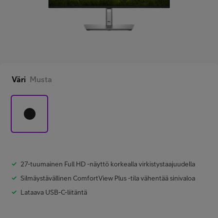
Minun Telia Yrityksille
Inspiroidu
Väri
Musta
FI
EN
SV
27-tuumainen Full HD -näyttö korkealla virkistystaajuudella
Silmäystävällinen ComfortView Plus -tila vähentää sinivaloa
Lataava USB-C-liitäntä