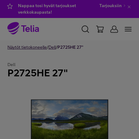
Nappaa tosi hyvät tarjoukset
Tarjouksiin
verkkokaupasta!
YKSITYISILLE
Näytöt tietokoneelle
YRITYKSILLE
/
Dell
/
P2725HE 27"
WHOLESALE
TELIA FINLAND
Dell
P2725HE 27"
Kauppa
IT-palvelut
Asiakastuki