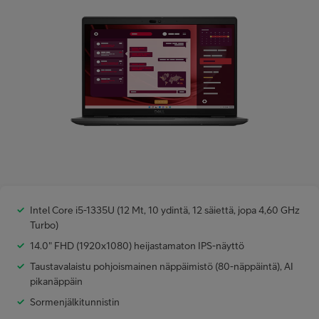
Minun Telia Yrityksille
Inspiroidu
FI
EN
SV
Intel Core i5-1335U (12 Mt, 10 ydintä, 12 säiettä, jopa 4,60 GHz
Turbo)
14.0" FHD (1920x1080) heijastamaton IPS-näyttö
Taustavalaistu pohjoismainen näppäimistö (80-näppäintä), AI
pikanäppäin
Sormenjälkitunnistin