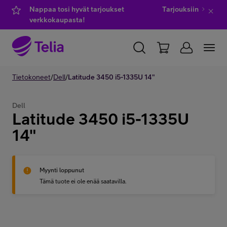
Nappaa tosi hyvät tarjoukset
Tarjouksiin
verkkokaupasta!
YKSITYISILLE
Tietokoneet
/
Dell
YRITYKSILLE
/
Latitude 3450 i5-1335U 14"
WHOLESALE
TELIA FINLAND
Dell
Latitude 3450 i5-1335U
Kauppa
14"
IT-palvelut
Myynti loppunut
Tämä tuote ei ole enää saatavilla.
Asiakastuki