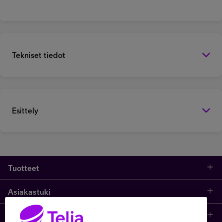
Tekniset tiedot
Esittely
Tuotteet
Asiakastuki
Kauppa
Opi ja inspiroidu
Etusivu
IT-palvelut