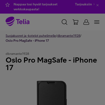
Nappaa tosi hyvät tarjoukset
Tarjouksiin
verkkokaupasta!
YKSITYISILLE
Suojakuoret ja -kotelot puhelimelle
YRITYKSILLE
WHOLESALE
/
dbramante1928
/
Oslo Pro MagSafe - iPhone 17
TELIA FINLAND
dbramante1928
Oslo Pro MagSafe - iPhone
Kauppa
17
IT-palvelut
Asiakastuki