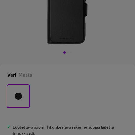
Minun Telia Yrityksille
Inspiroidu
FI
EN
SV
Väri
Musta
Luotettava suoja - Iskunkestävä rakenne suojaa laitetta
tehokkaasti.