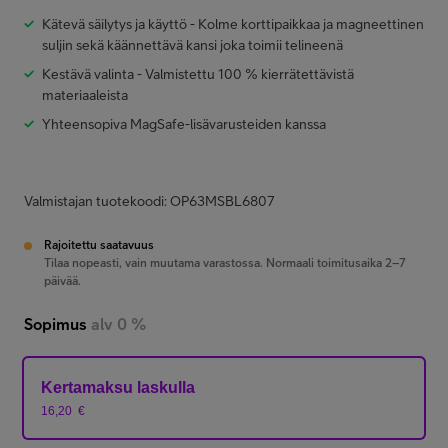
Kätevä säilytys ja käyttö - Kolme korttipaikkaa ja magneettinen
suljin sekä käännettävä kansi joka toimii telineenä
Kestävä valinta - Valmistettu 100 % kierrätettävistä
materiaaleista
Yhteensopiva MagSafe-lisävarusteiden kanssa
Valmistajan tuotekoodi: OP63MSBL6807
Rajoitettu saatavuus
Tilaa nopeasti, vain muutama varastossa. Normaali toimitusaika 2–7
päivää.
Sopimus
alv 0 %
Kertamaksu laskulla
16,20
€