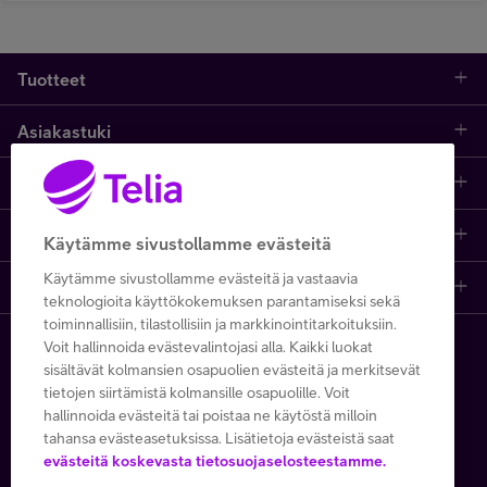
Tuotteet
Asiakastuki
Kauppa
Opi ja inspiroidu
Etusivu
IT-palvelut
Telia
Kaikki sisällöt
Yhteystiedot
Yrittäjän palvelut
Käytämme sivustollamme evästeitä
Käytämme sivustollamme evästeitä ja vastaavia
Telia Finland
Telia
Artikkelit
Paikalliset yritysmyyjät
Julkishallinnolle
teknologioita käyttökokemuksen parantamiseksi sekä
toiminnallisiin, tilastollisiin ja markkinointitarkoituksiin.
Telia yrityksenä
Telia Cygate
Referenssit
Viat ja häiriöt
Wholesale
Voit hallinnoida evästevalintojasi alla. Kaikki luokat
Copyright Telia Company 2026
sisältävät kolmansien osapuolien evästeitä ja merkitsevät
tietojen siirtämistä kolmansille osapuolille. Voit
Vastuullisuus
Asiakasvinkit
Laskut ja maksaminen
Business
hallinnoida evästeitä tai poistaa ne käytöstä milloin
Kaikki hinnat ALV 0 %
tahansa evästeasetuksissa. Lisätietoja evästeistä saat
Turvaverkko
Webinaarit ja koulutukset
Asiakkuuden hallinta
5G yrityksille
evästeitä koskevasta tietosuojaselosteestamme.
Tietosuoja ja -turva
Käyttöehdot
Evästeiden käyttö