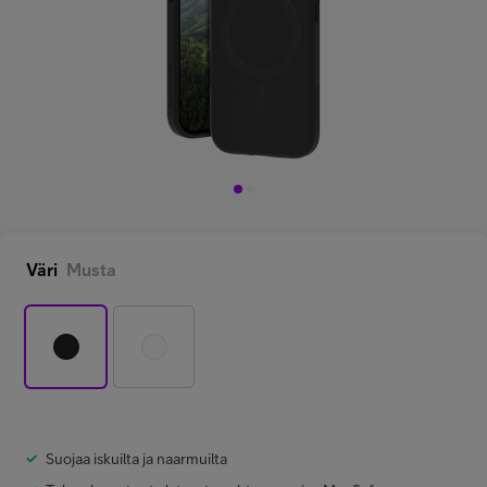
Minun Telia Yrityksille
Inspiroidu
FI
EN
SV
Väri
Musta
Suojaa iskuilta ja naarmuilta