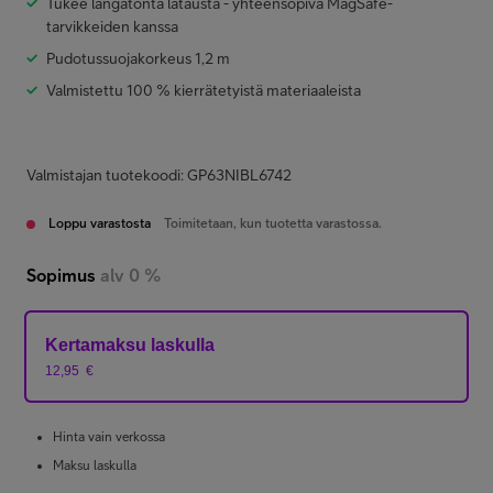
Tukee langatonta latausta - yhteensopiva MagSafe-
tarvikkeiden kanssa
Pudotussuojakorkeus 1,2 m
Valmistettu 100 % kierrätetyistä materiaaleista
Valmistajan tuotekoodi: GP63NIBL6742
Loppu varastosta
Toimitetaan, kun tuotetta varastossa.
Sopimus
alv 0 %
Kertamaksu laskulla
12,95
€
Hinta vain verkossa
Maksu laskulla