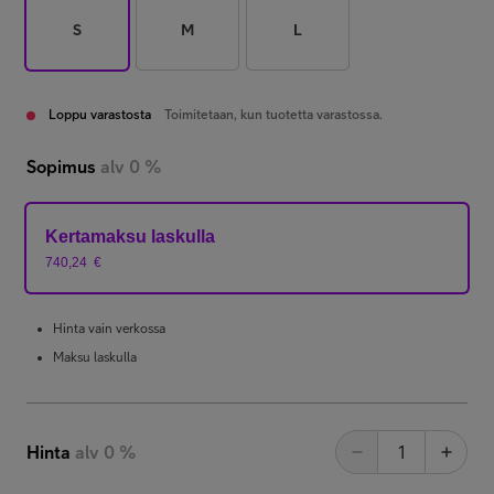
S
M
L
Loppu varastosta
Toimitetaan, kun tuotetta varastossa.
Sopimus
alv 0 %
Kertamaksu laskulla
740,24
€
Hinta vain verkossa
Maksu laskulla
Hinta
alv 0 %