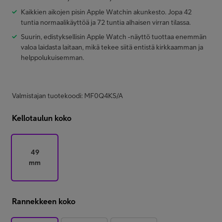
Kaikkien aikojen pisin Apple Watchin akunkesto. Jopa 42
tuntia normaalikäyttöä ja 72 tuntia alhaisen virran tilassa.
Suurin, edistyksellisin Apple Watch ‑näyttö tuottaa enemmän
valoa laidasta laitaan, mikä tekee siitä entistä kirkkaamman ja
helppolukuisemman.
Valmistajan tuotekoodi: MF0Q4KS/A
Kellotaulun koko
49
mm
Rannekkeen koko