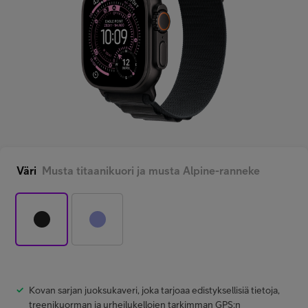
Minun Telia Yrityksille
Inspiroidu
FI
EN
SV
Väri
Musta titaanikuori ja musta Alpine-ranneke
Kovan sarjan juoksukaveri, joka tarjoaa edistyksellisiä tietoja,
treenikuorman ja urheilu­kellojen tarkimman GPS:n