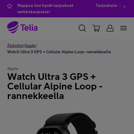
Nappaa tosi hyvät tarjoukset
Tarjouksiin
verkkokaupasta!
YKSITYISILLE
Älykellot
/
Apple
/
YRITYKSILLE
WHOLESALE
Watch Ultra 3 GPS + Cellular Alpine Loop -rannekkeella
TELIA FINLAND
Apple
Watch Ultra 3 GPS +
Kauppa
Cellular Alpine Loop -
rannekkeella
IT-palvelut
Asiakastuki