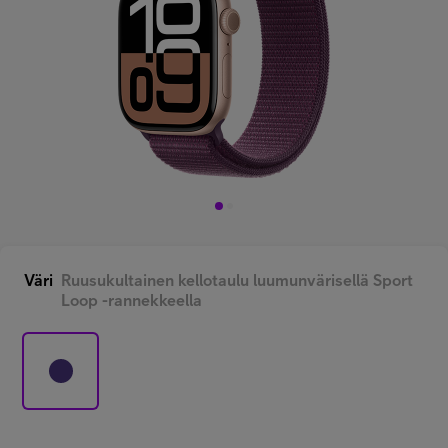
Minun Telia Yrityksille
Inspiroidu
FI
EN
SV
Väri
Ruusukultainen kellotaulu luumunvärisellä Sport
Loop -rannekkeella