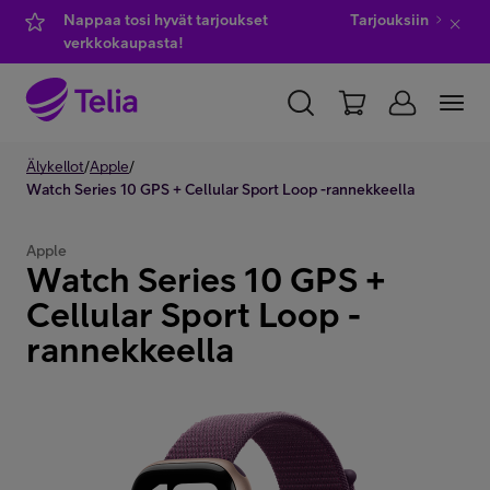
Nappaa tosi hyvät tarjoukset
Tarjouksiin
verkkokaupasta!
YKSITYISILLE
Älykellot
/
Apple
/
YRITYKSILLE
WHOLESALE
Watch Series 10 GPS + Cellular Sport Loop -rannekkeella
TELIA FINLAND
Apple
Watch Series 10 GPS +
Kauppa
Cellular Sport Loop -
rannekkeella
IT-palvelut
Asiakastuki