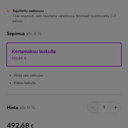
Rajoitettu saatavuus
Tilaa nopeasti, vain muutama varastossa. Normaali toimitusaika 2–7
päivää.
Sopimus
alv 0 %
Kertamaksu laskulla
492,68
€
Hinta vain verkossa
Maksu laskulla
Hinta
alv 0 %
492,68
€