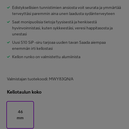
Edistyk­sellisien tunnistimien ansiosta voit seurata ja ymmärtää
terveyttäsi paremmin aina unen laadusta sydänterveyteen
Saat monipuolisia tietoja fyysisestä ja henkisestä
hyvinvoinnistasi, kuten sykkeestäsi, veresi happitasosta ja
unestasi
Uusi S10 SiP ‑siru tarjoaa uuden tavan Saada aiempaa
enemmän irti kellostasi
Kellon runko on valmistettu alumiinista
Valmistajan tuotekoodi: MWY83QN/A
Kellotaulun koko
46
mm