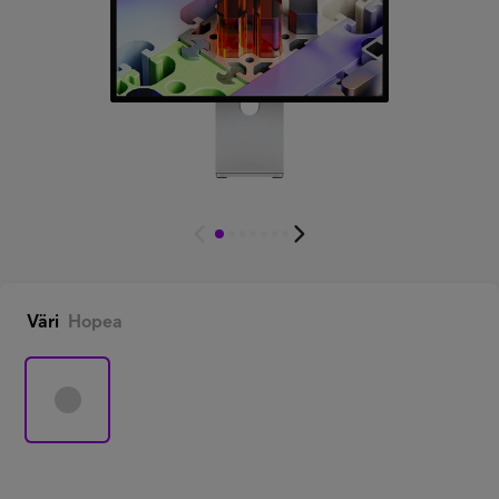
Minun Telia Yrityksille
Inspiroidu
FI
EN
SV
Väri
Hopea