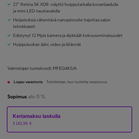
27” Retina 5K XDR ‑näyttö huipputarkalla kuvanlaadulla
ja mini‑LED‑taustavalolla
Heijastuksia vähentävä nanopinnoite hajottaa valon
tehokkaasti
Edistynyt 12 Mpix kamera ja älykkäät kokousominaisuudet
Huippuluokan ääni, video ja liitännät
Valmistajan tuotekoodi: MFEQ4KS/A
Loppu varastosta
Toimitetaan, kun tuotetta varastossa.
Sopimus
alv 0 %
Kertamaksu laskulla
3 161,59
€