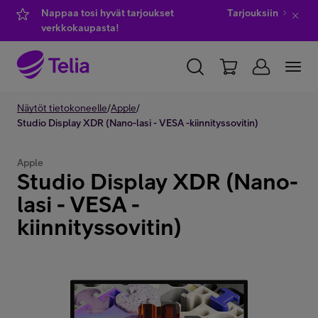
Nappaa tosi hyvät tarjoukset
Tarjouksiin
verkkokaupasta!
YKSITYISILLE
Näytöt tietokoneelle
YRITYKSILLE
/
Apple
/
WHOLESALE
Studio Display XDR (Nano-lasi - VESA -kiinnityssovitin)
TELIA FINLAND
Apple
Studio Display XDR (Nano-
Kauppa
lasi - VESA -
kiinnityssovitin)
IT-palvelut
Asiakastuki