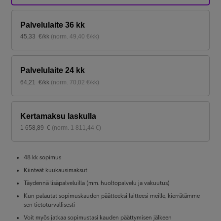
Palvelulaite 36 kk
45,33
€/kk
(
norm.
49,40
€/kk
)
Palvelulaite 24 kk
64,21
€/kk
(
norm.
70,02
€/kk
)
Kertamaksu laskulla
1 658,89
€
(
norm.
1 811,44
€
)
48 kk sopimus
Kiinteät kuukausimaksut
Täydennä lisäpalveluilla (mm. huoltopalvelu ja vakuutus)
Kun palautat sopimuskauden päätteeksi laitteesi meille, kierrätämme
sen tietoturvallisesti
Voit myös jatkaa sopimustasi kauden päättymisen jälkeen