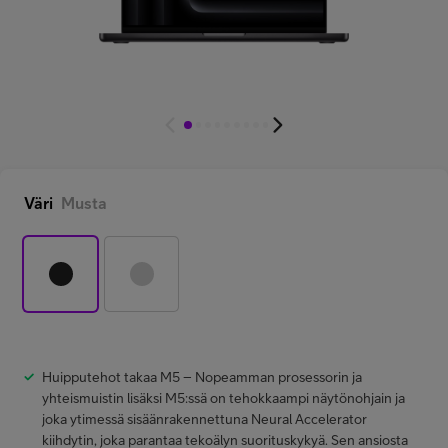
Minun Telia Yrityksille
Inspiroidu
FI
EN
SV
Väri
Musta
Huipputehot takaa M5 – Nopeamman prosessorin ja
yhteismuistin lisäksi M5:ssä on tehokkaampi näytönohjain ja
joka ytimessä sisäänrakennettuna Neural Accelerator
kiihdytin, joka parantaa tekoälyn suorituskykyä. Sen ansiosta