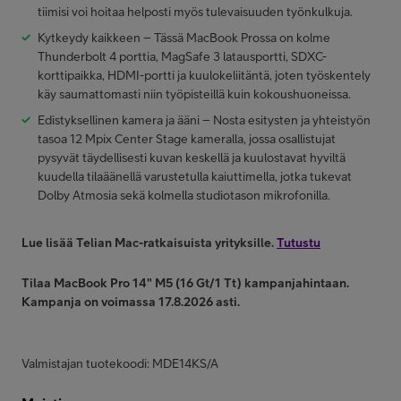
tiimisi voi hoitaa helposti myös tulevaisuuden työnkulkuja.
Kytkeydy kaikkeen – Tässä MacBook Prossa on kolme
Thunderbolt 4 porttia, MagSafe 3 latausportti, SDXC-
korttipaikka, HDMI-portti ja kuulokeliitäntä, joten työskentely
käy saumattomasti niin työpisteillä kuin kokoushuoneissa.
Edistyksellinen kamera ja ääni – Nosta esitysten ja yhteistyön
tasoa 12 Mpix Center Stage kameralla, jossa osallistujat
pysyvät täydellisesti kuvan keskellä ja kuulostavat hyviltä
kuudella tilaäänellä varustetulla kaiuttimella, jotka tukevat
Dolby Atmosia sekä kolmella studiotason mikrofonilla.
Lue lisää Telian Mac-ratkaisuista yrityksille.
Tutustu
Tilaa MacBook Pro 14" M5 (16 Gt/1 Tt) kampanjahintaan.
Kampanja on voimassa 17.8.2026 asti.
Valmistajan tuotekoodi: MDE14KS/A