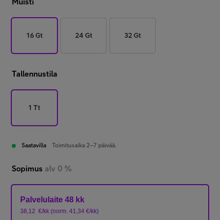
Muisti
16 Gt
24 Gt
32 Gt
Tallennustila
1 Tt
Saatavilla
Toimitusaika 2–7 päivää.
Sopimus
alv 0 %
Palvelulaite 48 kk
38,12
€/kk
(
norm.
41,34
€/kk
)