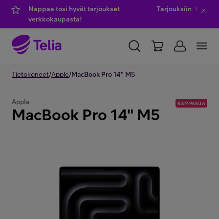
Nappaa tosi hyvät tarjoukset
Tarjouksiin
verkkokaupasta!
YKSITYISILLE
Tietokoneet
/
Apple
YRITYKSILLE
/
MacBook Pro 14" M5
WHOLESALE
TELIA FINLAND
Apple
KAMPANJA
MacBook Pro 14" M5
Kauppa
IT-palvelut
Asiakastuki