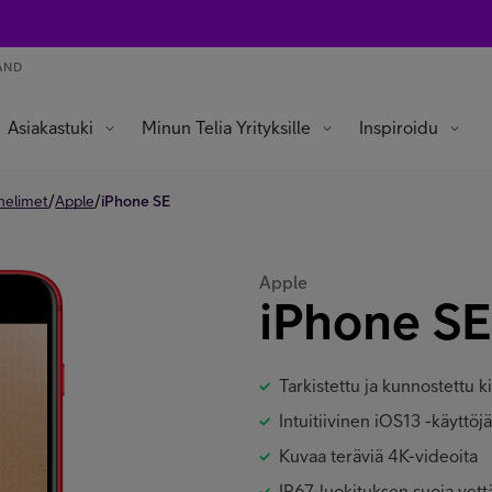
AND
Asiakastuki
Minun Telia Yrityksille
Inspiroidu
/
/
helimet
Apple
iPhone SE
Apple
iPhone SE
Tarkistettu ja kunnostettu k
Intuitiivinen iOS13 -käyttöj
Kuvaa teräviä 4K-videoita
IP67-luokituksen suoja vett