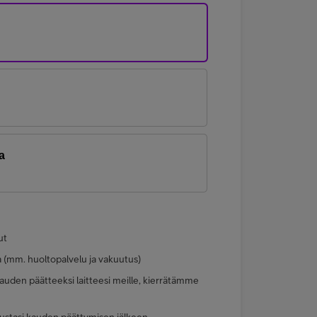
a
ut
a (mm. huoltopalvelu ja vakuutus)
uden päätteeksi laitteesi meille, kierrätämme
ustasi kauden päättymisen jälkeen