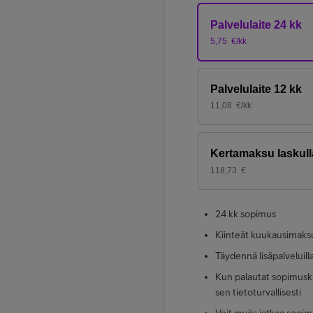
Palvelulaite 24 kk
5,75
€/kk
Palvelulaite 12 kk
11,08
€/kk
Kertamaksu laskull
118,73
€
24 kk sopimus
Kiinteät kuukausimaks
Täydennä lisäpalveluill
Kun palautat sopimuska
sen tietoturvallisesti
Voit myös jatkaa sopim