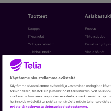
Tuotteet
Asiakastuk
Kauppa
Etusivu
IT-palvelut
Yhteystiedot
Yrittäjän palvelut
Paikalliset yritys
Julkishallinnolle
Viat ja häiriöt
Wholesale
Laskut ja maksa
Business
Asiakkuuden hall
5G yrityksille
Verkko ja tukias
Käytämme sivustollamme evästeitä
Microsoft 365
Käytämme sivustollamme evästeitä ja vastaavia teknologioita käy
Apple yrityksille
toiminnallisiin, tilastollisiin ja markkinointitarkoituksiin. Voit hallinno
sisältävät kolmansien osapuolien evästeitä ja merkitsevät tietojen si
hallinnoida evästeitä tai poistaa ne käytöstä milloin tahansa evästea
evästeitä koskevasta tietosuojaselosteestamme.