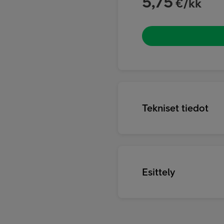
5,75
€/kk
Tekniset tiedot
Esittely