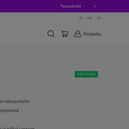
Tarjouksiin
FI
EN
SV
Kirjaudu
RECYCLED
ierrätyspuhelin
ärjestelmä
ä ja pölyä vastaan