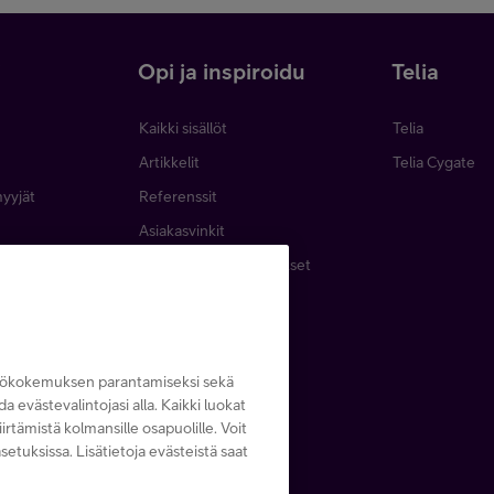
i
Opi ja inspiroidu
Telia
Kaikki sisällöt
Telia
Artikkelit
Telia Cygate
myyjät
Referenssit
Asiakasvinkit
minen
Webinaarit ja koulutukset
inta
Podcastit
emat
Lehdet ja oppaat
Tapahtumat
ttökokemuksen parantamiseksi sekä
ida evästevalintojasi alla. Kaikki luokat
irtämistä kolmansille osapuolille. Voit
setuksissa. Lisätietoja evästeistä saat