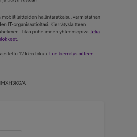
ä mobiililaitteiden hallintaratkaisu, varmistathan
n IT-organisaatioltasi. Kierrätyslaitteen
puhelimen. Tilaa puhelimeen yhteensopiva
Telia
lokkeet
.
rajoitettu 12 kk:n takuu.
Lue kierrätyslaitteen
B/MMXH3KG/A