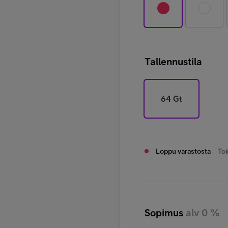
Tallennustila
64 Gt
Loppu varastosta
Toi
Sopimus
alv 0 %