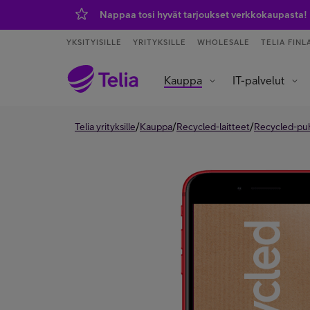
Nappaa tosi hyvät tarjoukset verkkokaupasta!
YKSITYISILLE
YRITYKSILLE
WHOLESALE
TELIA FINL
Kauppa
IT-palvelut
Tietoliikenneverkot ja yhteydet
Asiakaspalvelu ja puhelinvaihde
Data- ja tekoälypalvelut
IoT – esineiden internet
/
/
/
Telia yrityksille
Kauppa
Recycled-laitteet
Recycled-pu