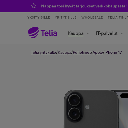
Nappaa tosi hyvät tarjoukset verkkokaupasta!
YKSITYISILLE
YRITYKSILLE
WHOLESALE
TELIA FINL
Kauppa
IT-palvelut
Tietoliikenneverkot ja yhteydet
Asiakaspalvelu ja puhelinvaihde
Data- ja tekoälypalvelut
IoT – esineiden internet
/
/
/
/
Telia yrityksille
Kauppa
Puhelimet
Apple
iPhone 17