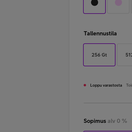
Tallennustila
256 Gt
51
Loppu varastosta
Toi
Sopimus
alv 0 %