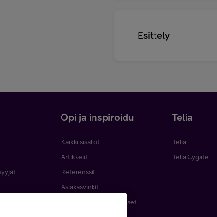
Esittely
i
Opi ja inspiroidu
Telia
Kaikki sisällöt
Telia
Artikkelit
Telia Cygate
myyjät
Referenssit
Asiakasvinkit
minen
Webinaarit ja koulutukset
inta
Podcastit