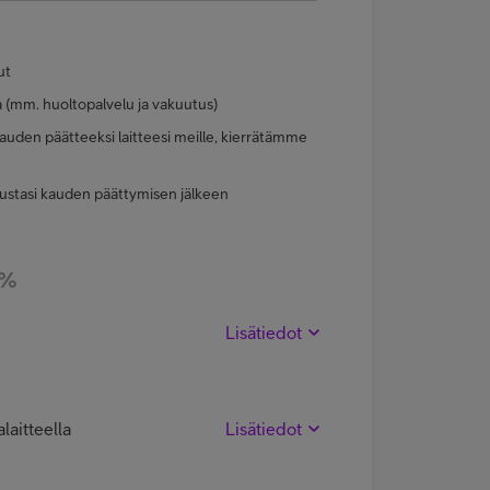
ut
a (mm. huoltopalvelu ja vakuutus)
uden päätteeksi laitteesi meille, kierrätämme
ustasi kauden päättymisen jälkeen
 %
Lisätiedot
laitteella
Lisätiedot