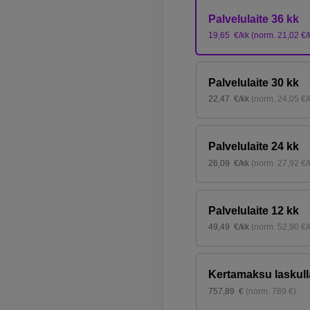
Palvelulaite 36 kk
19,65
€/kk
(
norm.
21,02
€/
Palvelulaite 30 kk
22,47
€/kk
(
norm.
24,05
€/
Palvelulaite 24 kk
26,09
€/kk
(
norm.
27,92
€/
Palvelulaite 12 kk
49,49
€/kk
(
norm.
52,90
€/
Kertamaksu laskull
757,89
€
(
norm.
789
€
)