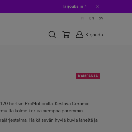
Tarjouksiin
FI
EN
SV
Kirjaudu
KAMPANJA
 120 hertsin ProMotionilla. Kestävä Ceramic
aarmuilta kolme kertaa aiempaa paremmin.
­järjestelmä. Häikäisevän hyviä kuvia läheltä ja