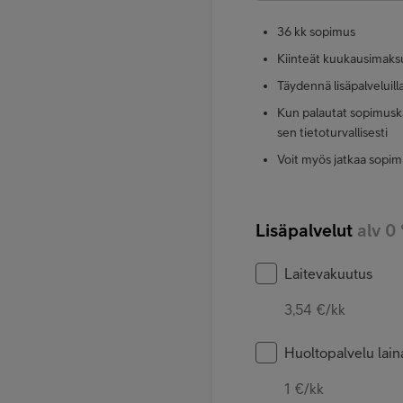
36 kk sopimus
Kiinteät kuukausimaks
Täydennä lisäpalveluill
Kun palautat sopimuska
sen tietoturvallisesti
Voit myös jatkaa sopim
Lisäpalvelut
alv 0
Laitevakuutus
3,54 €/kk
Huoltopalvelu laina
1 €/kk