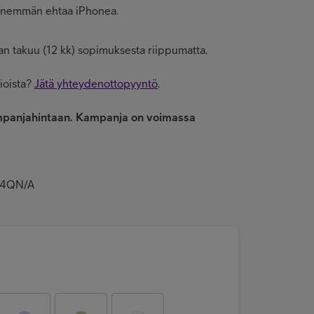
. Enemmän ehtaa iPhonea.
jan takuu (12 kk) sopimuksesta riippumatta.
ioista?
Jätä yhteydenottopyyntö
.
mpanjahintaan.
Kampanja on voimassa
6J4QN/A