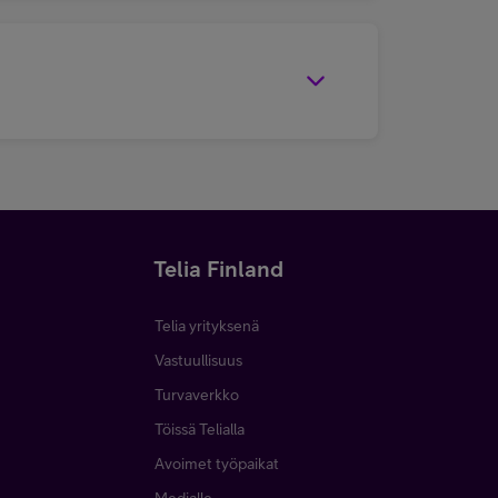
Telia Finland
Telia yrityksenä
Vastuullisuus
Turvaverkko
Töissä Telialla
Avoimet työpaikat
Medialle