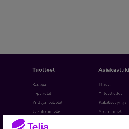
Tuotteet
Asiakastuk
Kauppa
Etusivu
IT-palvelut
Yhteystiedot
Yrittäjän palvelut
Paikalliset yritys
Julkishallinnolle
Viat ja häiriöt
Wholesale
Laskut ja maksa
Business
Asiakkuuden hall