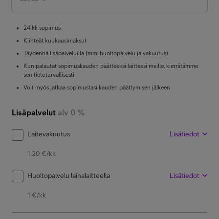
24 kk sopimus
Kiinteät kuukausimaksut
Täydennä lisäpalveluilla (mm. huoltopalvelu ja vakuutus)
Kun palautat sopimuskauden päätteeksi laitteesi meille, kierrätämme
sen tietoturvallisesti
Voit myös jatkaa sopimustasi kauden päättymisen jälkeen
Lisäpalvelut
alv 0 %
Laitevakuutus
Lisätiedot
1,20 €/kk
Huoltopalvelu lainalaitteella
Lisätiedot
1 €/kk