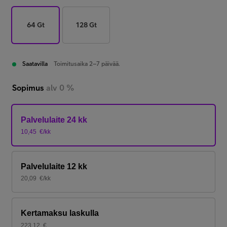
64 Gt
128 Gt
Saatavilla
Toimitusaika 2–7 päivää.
Sopimus
alv 0 %
Palvelulaite 24 kk
10,45
€/kk
Palvelulaite 12 kk
20,09
€/kk
Kertamaksu laskulla
223,12
€