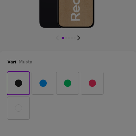
Minun Telia Yrityksille
Inspiroidu
FI
EN
SV
Väri
Musta