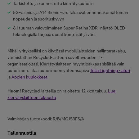
Tarkistettu ja kunnostettu kierrätyspuhelin
5G-valmius ja A14 Bionic -siru takaavat ennennäkemättömän
nopeuden ja suorituskyvyn
6,1 tuuman valovoimainen Super Retina XDR -näyttö OLED-
teknologialla tarjoaa upeat kontrastit ja värit
Mikäli yritykselläsi on käytössä mobiililaitteiden hallintaratkaisu,
varmistathan Recycled-laitteen soveltuvuuden IT-
organisaatioltasi. Kierrätyslaitteen myyntipakkaus sisältää vain
puhelimen. Tilaa puhelimeen yhteensopiva
Telia Lightning -laturi
ja
Applen kuulokkeet
.
Huom!
Recycled-laitteilla on rajoitettu 12 kk:n takuu.
Lue
kierrätyslaitteen takuusta
Valmistajan tuotekoodi: R/B/MGJ53FS/A
Tallennustila