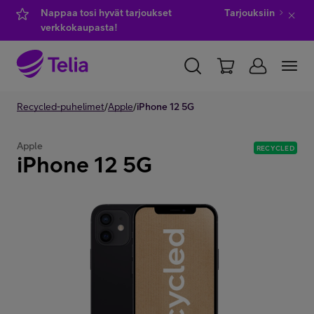
Nappaa tosi hyvät tarjoukset
Tarjouksiin
verkkokaupasta!
YKSITYISILLE
Recycled-puhelimet
YRITYKSILLE
/
Apple
/
iPhone 12 5G
WHOLESALE
TELIA FINLAND
Apple
RECYCLED
iPhone 12 5G
Kauppa
IT-palvelut
Asiakastuki