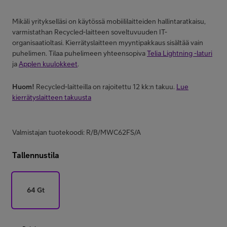
Mikäli yritykselläsi on käytössä mobiililaitteiden hallintaratkaisu,
varmistathan Recycled-laitteen soveltuvuuden IT-
organisaatioltasi. Kierrätyslaitteen myyntipakkaus sisältää vain
puhelimen. Tilaa puhelimeen yhteensopiva
Telia Lightning -laturi
ja
Applen kuulokkeet
.
Huom!
Recycled-laitteilla on rajoitettu 12 kk:n takuu.
Lue
kierrätyslaitteen takuusta
Valmistajan tuotekoodi: R/B/MWC62FS/A
Tallennustila
64 Gt