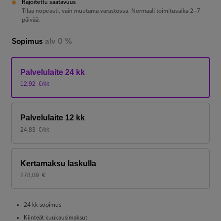
Rajoitettu saatavuus
Tilaa nopeasti, vain muutama varastossa. Normaali toimitusaika 2–7
päivää.
Sopimus
alv 0 %
Palvelulaite 24 kk
12,92
€/kk
Palvelulaite 12 kk
24,83
€/kk
Kertamaksu laskulla
278,09
€
24 kk sopimus
Kiinteät kuukausimaksut