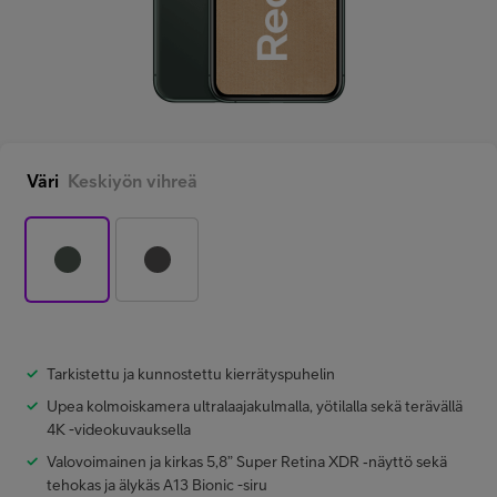
Minun Telia Yrityksille
Inspiroidu
Väri
Keskiyön vihreä
FI
EN
SV
Tarkistettu ja kunnostettu kierrätyspuhelin
Upea kolmoiskamera ultralaajakulmalla, yötilalla sekä terävällä
4K -videokuvauksella
Valovoimainen ja kirkas 5,8” Super Retina XDR ‑näyttö sekä
tehokas ja älykäs A13 Bionic -siru