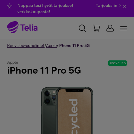
Nappaa tosi hyvät tarjoukset
Tarjouksiin
verkkokaupasta!
YKSITYISILLE
Recycled-puhelimet
YRITYKSILLE
/
Apple
/
iPhone 11 Pro 5G
WHOLESALE
TELIA FINLAND
Apple
RECYCLED
iPhone 11 Pro 5G
Kauppa
IT-palvelut
Asiakastuki