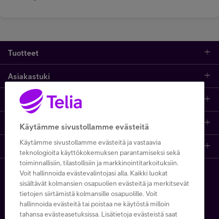
Tuotteet
Asiakastuki
Kauppa
Opi ja inspiroidu
Etusivu
IT-palvelut
Telia
Kaikki sisällöt
Yhteystiedot
Yrittäjän palvelut
Käytämme sivustollamme evästeitä
Käytämme sivustollamme evästeitä ja vastaavia
Telia Finland
Telia
Artikkelit
Paikalliset yritysmyyjät
Julkishallinnolle
teknologioita käyttökokemuksen parantamiseksi sekä
toiminnallisiin, tilastollisiin ja markkinointitarkoituksiin.
Telia yrityksenä
Telia Cygate
Referenssit
Viat ja häiriöt
Wholesale
Voit hallinnoida evästevalintojasi alla. Kaikki luokat
Copyright Telia Company 2026
sisältävät kolmansien osapuolien evästeitä ja merkitsevät
tietojen siirtämistä kolmansille osapuolille. Voit
Vastuullisuus
Asiakasvinkit
Laskut ja maksaminen
Business
hallinnoida evästeitä tai poistaa ne käytöstä milloin
Kaikki hinnat ALV 0 %
tahansa evästeasetuksissa. Lisätietoja evästeistä saat
Turvaverkko