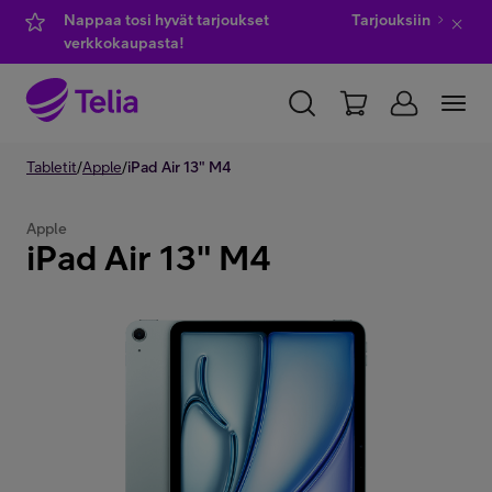
Nappaa tosi hyvät tarjoukset
Tarjouksiin
verkkokaupasta!
YKSITYISILLE
Tabletit
/
Apple
/
iPad Air 13" M4
YRITYKSILLE
WHOLESALE
TELIA FINLAND
Apple
iPad Air 13" M4
Kauppa
IT-palvelut
Asiakastuki