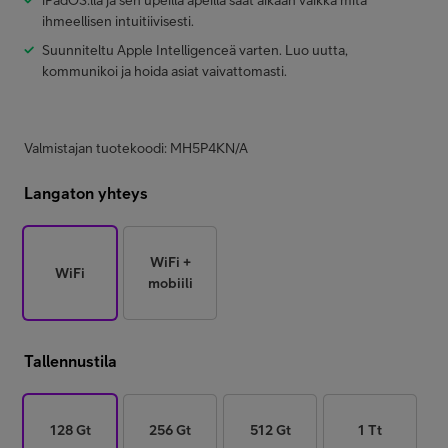
iPadOS:lla ja sen upeilla apeilla saat aikaan vaikka mitä
ihmeellisen intuitiivisesti.
Suunniteltu Apple Intelligenceä varten. Luo uutta,
kommunikoi ja hoida asiat vaivattomasti.
Valmistajan tuotekoodi: MH5P4KN/A
Langaton yhteys
WiFi +
WiFi
mobiili
Tallennustila
128 Gt
256 Gt
512 Gt
1 Tt