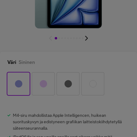
Minun Telia Yrityksille
Inspiroidu
FI
EN
SV
Väri
Sininen
M4-siru mahdollistaa Apple Intelligencen, huikean
suorituskyvyn ja edistyneen grafiikan laitteistokiihdytetyllä
säteenseurannalla.