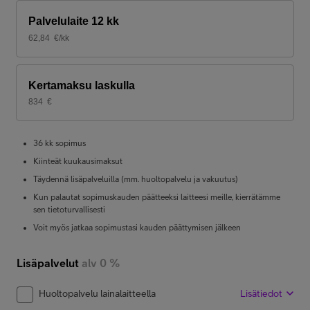
Palvelulaite 12 kk
62,84
€/kk
Kertamaksu laskulla
834
€
36 kk sopimus
Kiinteät kuukausimaksut
Täydennä lisäpalveluilla (mm. huoltopalvelu ja vakuutus)
Kun palautat sopimuskauden päätteeksi laitteesi meille, kierrätämme
sen tietoturvallisesti
Voit myös jatkaa sopimustasi kauden päättymisen jälkeen
Lisäpalvelut
alv 0 %
Huoltopalvelu lainalaitteella
Lisätiedot