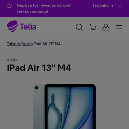
Nappaa tosi hyvät tarjoukset
Tarjouksiin
verkkokaupasta!
YKSITYISILLE
Tabletit
/
Apple
/
iPad Air 13" M4
YRITYKSILLE
WHOLESALE
TELIA FINLAND
Apple
iPad Air 13" M4
Kauppa
IT-palvelut
Asiakastuki