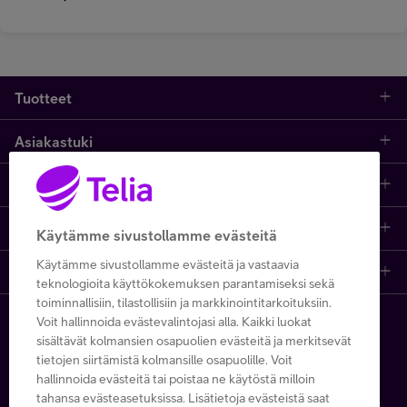
Tuotteet
Asiakastuki
Kauppa
Opi ja inspiroidu
Etusivu
IT-palvelut
Telia
Kaikki sisällöt
Yhteystiedot
Yrittäjän palvelut
Käytämme sivustollamme evästeitä
Käytämme sivustollamme evästeitä ja vastaavia
Telia Finland
Telia
Artikkelit
Paikalliset yritysmyyjät
Julkishallinnolle
teknologioita käyttökokemuksen parantamiseksi sekä
toiminnallisiin, tilastollisiin ja markkinointitarkoituksiin.
Telia yrityksenä
Telia Cygate
Referenssit
Viat ja häiriöt
Wholesale
Voit hallinnoida evästevalintojasi alla. Kaikki luokat
Copyright Telia Company 2026
sisältävät kolmansien osapuolien evästeitä ja merkitsevät
tietojen siirtämistä kolmansille osapuolille. Voit
Vastuullisuus
Asiakasvinkit
Laskut ja maksaminen
Business
hallinnoida evästeitä tai poistaa ne käytöstä milloin
Kaikki hinnat ALV 0 %
tahansa evästeasetuksissa. Lisätietoja evästeistä saat
Turvaverkko