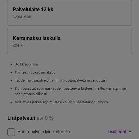
Palvelulaite 12 kk
62,84
€/kk
Kertamaksu laskulla
834
€
36 kk sopimus
Kiinteät kuukausimaksut
Täydennä lisäpalveluilla (mm. huoltopalvelu ja vakuutus)
Kun palautat sopimuskauden päätteeksi laitteesi meille, kierrätämme
sen tietoturvallisesti
Voit myös jatkaa sopimustasi kauden päättymisen jälkeen
Lisäpalvelut
alv 0 %
Huoltopalvelu lainalaitteella
Lisätiedot