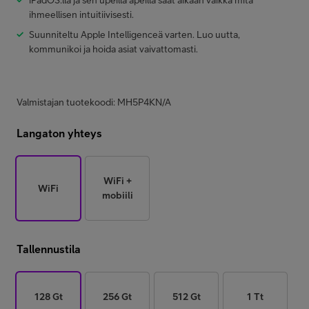
iPadOS:lla ja sen upeilla apeilla saat aikaan vaikka mitä
ihmeellisen intuitiivisesti.
Suunniteltu Apple Intelligenceä varten. Luo uutta,
kommunikoi ja hoida asiat vaivattomasti.
Valmistajan tuotekoodi: MH5P4KN/A
Langaton yhteys
WiFi +
WiFi
mobiili
Tallennustila
128 Gt
256 Gt
512 Gt
1 Tt