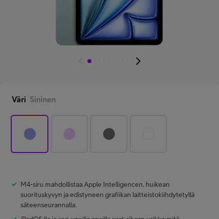
Minun Telia Yrityksille
Inspiroidu
FI
EN
SV
Väri
Sininen
M4-siru mahdollistaa Apple Intelligencen, huikean
suorituskyvyn ja edistyneen grafiikan laitteistokiihdytetyllä
säteenseurannalla.