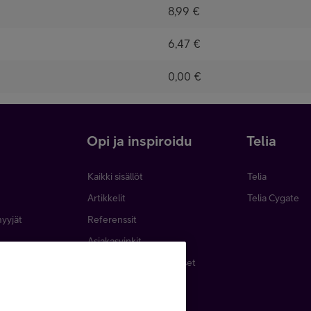
8,99 €
6,47 €
0,00 €
i
Opi ja inspiroidu
Telia
Kaikki sisällöt
Telia
Artikkelit
Telia Cygate
myyjät
Referenssit
Asiakasvinkit
minen
Webinaarit ja koulutukset
inta
Podcastit
emat
Lehdet ja oppaat