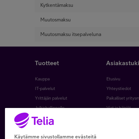
Kytkentämaksu
Muutosmaksu
Muutosmaksu itsepalveluna
Tuotteet
Asiakastuk
Kauppa
Etusivu
IT-palvelut
Yhteystiedot
Yrittäjän palvelut
Paikalliset yritys
Julkishallinnolle
Viat ja häiriöt
Wholesale
Laskut ja maksa
Business
Asiakkuuden hall
Käytämme sivustollamme evästeitä
5G yrityksille
Verkko ja tukias