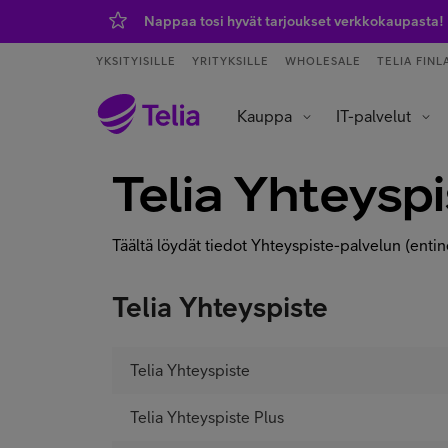
Nappaa tosi hyvät tarjoukset verkkokaupasta!
YKSITYISILLE
YRITYKSILLE
WHOLESALE
TELIA FINL
Kauppa
IT-palvelut
Tietoliikenneverkot ja yhteydet
Asiakaspalvelu ja puhelinvaihde
Data- ja tekoälypalvelut
IoT – esineiden internet
Telia Yhteysp
Täältä löydät tiedot Yhteyspiste-palvelun (enti
Telia Yhteyspiste
Telia Yhteyspiste
Telia Yhteyspiste Plus