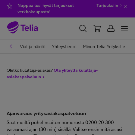
Nappaa tosi hyvät tarjoukset
Tarjouksiin
verkkokaupasta!
YKSITYISILLE
YRITYKSILLE
WHOLESALE
iasemat
Viat ja häiriöt
Yhteystiedot
Minun Telia Yrityksille
TELIA FINLAND
Oletko kuluttaja-asiakas?
Ota yhteyttä kuluttaja-
Kauppa
asiakaspalveluun
IT-palvelut
Ajanvaraus yritysasiakaspalveluun
Asiakastuki
Saat meiltä puhelinsoiton numerosta 0200 20 300
varaamasi ajan (30 min) sisällä. Valitse ensin mitä asiasi