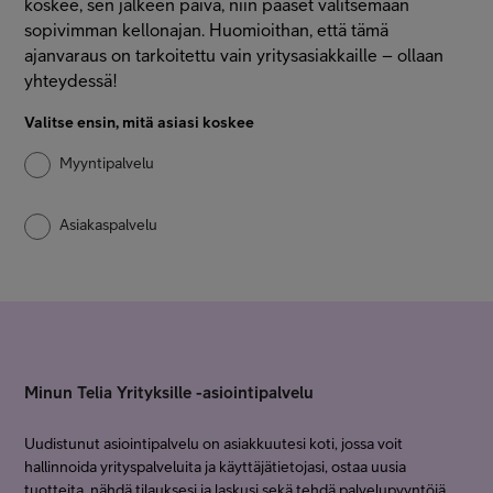
koskee, sen jälkeen päivä, niin pääset valitsemaan
Minun Telia Yrityksille
sopivimman kellonajan. Huomioithan, että tämä
ajanvaraus on tarkoitettu vain yritysasiakkaille – ollaan
yhteydessä!
Inspiroidu
Valitse ensin, mitä asiasi koskee
Myyntipalvelu
FI
EN
SV
Asiakaspalvelu
Minun Telia Yrityksille -asiointipalvelu
Uudistunut asiointipalvelu on asiakkuutesi koti, jossa voit
hallinnoida yrityspalveluita ja käyttäjätietojasi, ostaa uusia
tuotteita, nähdä tilauksesi ja laskusi sekä tehdä palvelupyyntöjä.