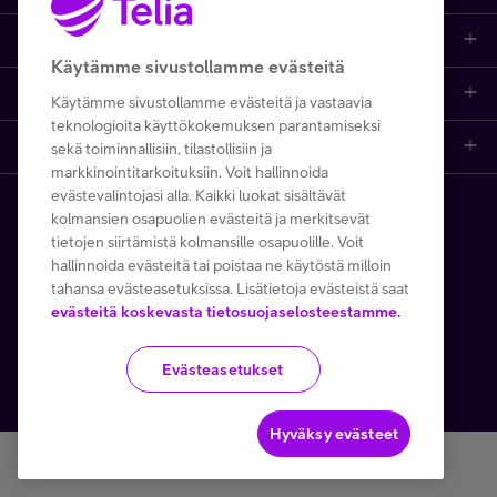
Minun Telia Yrityksille
Opi ja inspiroidu
Etusivu
IT-palvelut
Käytämme sivustollamme evästeitä
Telia
Kaikki sisällöt
Yhteystiedot
Yrittäjän palvelut
Inspiroidu
Käytämme sivustollamme evästeitä ja vastaavia
teknologioita käyttökokemuksen parantamiseksi
Telia Finland
Telia
Artikkelit
sekä toiminnallisiin, tilastollisiin ja
Paikalliset yritysmyyjät
Julkishallinnolle
markkinointitarkoituksiin. Voit hallinnoida
FI
EN
SV
evästevalintojasi alla. Kaikki luokat sisältävät
Telia yrityksenä
Telia Cygate
Referenssit
Viat ja häiriöt
Wholesale
kolmansien osapuolien evästeitä ja merkitsevät
Copyright Telia Company 2026
tietojen siirtämistä kolmansille osapuolille. Voit
Vastuullisuus
Asiakasvinkit
Laskut ja maksaminen
Business
hallinnoida evästeitä tai poistaa ne käytöstä milloin
Kaikki hinnat ALV 0 %
tahansa evästeasetuksissa. Lisätietoja evästeistä saat
Turvaverkko
Webinaarit ja koulutukset
evästeitä koskevasta tietosuojaselosteestamme.
Asiakkuuden hallinta
5G yrityksille
Tietosuoja ja -turva
Käyttöehdot
Evästeiden käyttö
Töissä Telialla
Podcastit
Verkko ja tukiasemat
Microsoft 365
Evästeasetukset
Toimitusehdot
Avoimet työpaikat
Lehdet ja oppaat
Apple yrityksille
Hyväksy evästeet
Medialle
Tapahtumat