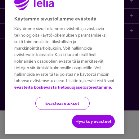
Opi ja inspiroidu
Etusivu
IT-palvelut
Minun Telia Yrityksille
Telia
Kaikki sisällöt
Yhteystiedot
Yrittäjän palvelut
Käytämme sivustollamme evästeitä
Inspiroidu
Käytämme sivustollamme evästeitä ja vastaavia
Telia Finland
Telia
Artikkelit
Paikalliset yritysmyyjät
Julkishallinnolle
teknologioita käyttökokemuksen parantamiseksi
sekä toiminnallisiin, tilastollisiin ja
Telia yrityksenä
Telia Cygate
Referenssit
Viat ja häiriöt
Wholesale
markkinointitarkoituksiin. Voit hallinnoida
FI
EN
SV
Copyright Telia Company 2026
evästevalintojasi alla. Kaikki luokat sisältävät
Vastuullisuus
kolmansien osapuolien evästeitä ja merkitsevät
Asiakasvinkit
Laskut ja maksaminen
Business
tietojen siirtämistä kolmansille osapuolille. Voit
Kaikki hinnat ALV 0 %
hallinnoida evästeitä tai poistaa ne käytöstä milloin
Turvaverkko
Webinaarit ja koulutukset
Asiakkuuden hallinta
5G yrityksille
tahansa evästeasetuksissa. Lisätietoja evästeistä saat
Tietosuoja ja -turva
Käyttöehdot
Evästeiden käyttö
evästeitä koskevasta tietosuojaselosteestamme.
Töissä Telialla
Podcastit
Verkko ja tukiasemat
Microsoft 365
Toimitusehdot
Evästeasetukset
Avoimet työpaikat
Lehdet ja oppaat
Apple yrityksille
Hyväksy evästeet
Medialle
Tapahtumat
Sertifikaatit ja palkinnot