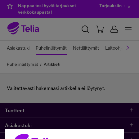
Nappaa tosi hyvät tarjoukset
Tarjouksiin
verkkokaupasta!
YKSITYISILLE
YRITYKSILLE
WHOLESALE
Asiakastuki
Puhelinliittymät
Nettiliittymät
Laiteohjeet
Pa
TELIA FINLAND
Puhelinliittymät
/
Artikkeli
Kauppa
Valitettavasti hakemaasi artikkelia ei löytynyt.
IT-palvelut
Tuotteet
Asiakastuki
Asiakastuki
Kauppa