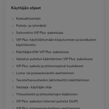
Käyttäjän ohjeet
Kielivaihtoehdot
Puhelu- ja ryhmäloki
Soitonsiirto VIP Plus -palvelussa
VIP Plus -käyttöliittymään kirjautuminen ja sovellusten
käyttöönotto
Käyttäjäprofiilit VIP Plus -palvelussa
Vastatun puhelun kääntäminen VIP Plus -palvelussa
VIP Plus -palvelu ja yhteensopivat kuulokkeet
Loma- tai poissaoloviestin asettaminen
Tavoitettavuustiedon (aktiviteetti) määrittäminen
Vastaaja - käyttäjän ohje
Yhteystiedot ja yhteystietojen lisääminen
VIP Plus -palvelun internet-puhelut (VoIP)
VIP Plus -työasemapuhelimen asettaminen