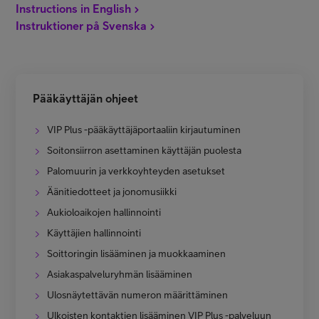
Instructions in English
Minun Telia Yrityksille
Instruktioner på Svenska
Inspiroidu
Pääkäyttäjän ohjeet
FI
EN
SV
VIP Plus -pääkäyttäjäportaaliin kirjautuminen
Soitonsiirron asettaminen käyttäjän puolesta
Palomuurin ja verkkoyhteyden asetukset
Äänitiedotteet ja jonomusiikki
Aukioloaikojen hallinnointi
Käyttäjien hallinnointi
Soittoringin lisääminen ja muokkaaminen
Asiakaspalveluryhmän lisääminen
Ulosnäytettävän numeron määrittäminen
Ulkoisten kontaktien lisääminen VIP Plus -palveluun