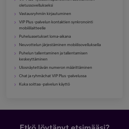
oletussovellukseksi
Vastausryhmiin kirjautuminen
VIP Plus -palvelun kontaktien synkronointi
mobiililaitteelle
Puheluasetukset loma-aikana
Neuvottelun järjestäminen mobiilisovelluksella
Puhelun tallentaminen ja tallentamisen
keskeyttäminen
Ulosnäytettävän numeron määrittäminen
Chat ja ryhmächat VIP Plus -palvelussa
Kuka soittaa -palvelun käyttö
Etkö löytänyt etsimääsi?