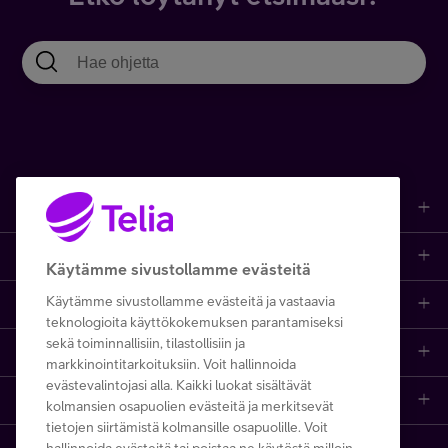
Tuotteet
Asiakastuki
Kauppa
Käytämme sivustollamme evästeitä
Käytämme sivustollamme evästeitä ja vastaavia
Opi ja inspiroidu
Etusivu
IT-palvelut
teknologioita käyttökokemuksen parantamiseksi
sekä toiminnallisiin, tilastollisiin ja
Telia
Kaikki sisällöt
Yhteystiedot
Yrittäjän palvelut
markkinointitarkoituksiin. Voit hallinnoida
evästevalintojasi alla. Kaikki luokat sisältävät
Telia Finland
Telia
Artikkelit
Paikalliset yritysmyyjät
Julkishallinnolle
kolmansien osapuolien evästeitä ja merkitsevät
tietojen siirtämistä kolmansille osapuolille. Voit