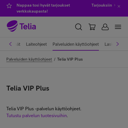
Nappaa tosi hyvät tarjoukset
Tarjouksiin
verkkokaupasta!
YKSITYISILLE
YRITYKSILLE
WHOLESALE
ttiliittymät
Laiteohjeet
Palveluiden käyttöohjeet
Laskut ja m
TELIA FINLAND
Palveluiden käyttöohjeet
/
Telia VIP Plus
Kauppa
Telia VIP Plus
IT-palvelut
Telia VIP Plus -palvelun käyttöohjeet.
Asiakastuki
Tutustu palvelun tuotesivuihin
.