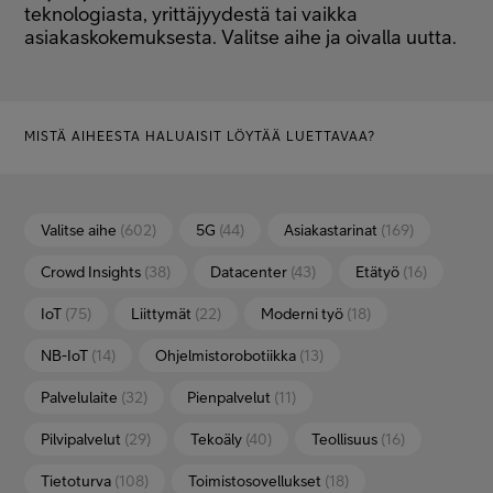
teknologiasta, yrittäjyydestä tai vaikka
Minun Telia Yrityksille
asiakaskokemuksesta. Valitse aihe ja oivalla uutta.
Inspiroidu
MISTÄ AIHEESTA HALUAISIT LÖYTÄÄ LUETTAVAA?
FI
EN
SV
Valitse aihe
(602)
5G
(44)
Asiakastarinat
(169)
Crowd Insights
(38)
Datacenter
(43)
Etätyö
(16)
IoT
(75)
Liittymät
(22)
Moderni työ
(18)
NB-IoT
(14)
Ohjelmistorobotiikka
(13)
Palvelulaite
(32)
Pienpalvelut
(11)
Pilvipalvelut
(29)
Tekoäly
(40)
Teollisuus
(16)
Tietoturva
(108)
Toimistosovellukset
(18)