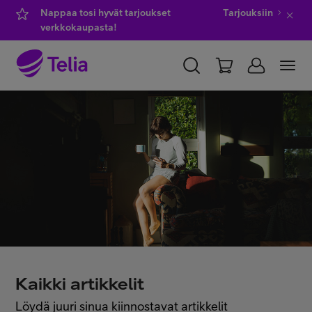
Nappaa tosi hyvät tarjoukset
Tarjouksiin
verkkokaupasta!
YKSITYISILLE
YRITYKSILLE
WHOLESALE
TELIA FINLAND
Kauppa
IT-palvelut
Asiakastuki
Kaikki artikkelit
Löydä juuri sinua kiinnostavat artikkelit