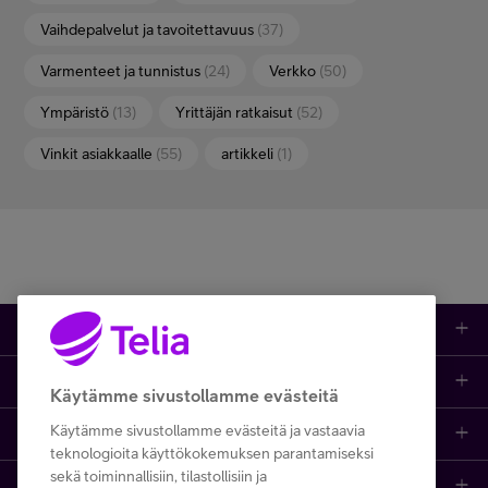
Vaihdepalvelut ja tavoitettavuus
(37)
Varmenteet ja tunnistus
(24)
Verkko
(50)
Ympäristö
(13)
Yrittäjän ratkaisut
(52)
Vinkit asiakkaalle
(55)
artikkeli
(1)
Tuotteet
Asiakastuki
Kauppa
Käytämme sivustollamme evästeitä
Käytämme sivustollamme evästeitä ja vastaavia
Opi ja inspiroidu
Etusivu
IT-palvelut
teknologioita käyttökokemuksen parantamiseksi
sekä toiminnallisiin, tilastollisiin ja
Telia